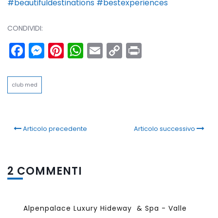
#beautifuldestinations
#bestexperiences
CONDIVIDI:
Facebook
Messenger
Pinterest
WhatsApp
Email
Copy
Print
Link
club med
Articolo precedente
Articolo successivo
2 COMMENTI
Alpenpalace Luxury Hideway & Spa - Valle