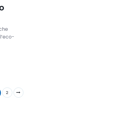
co
 che
ll’eco-
2