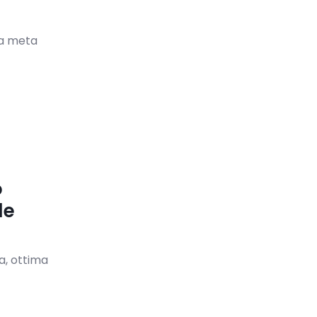
la meta
o
le
a, ottima