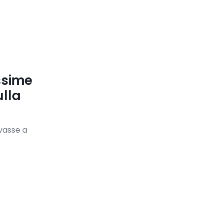
ssime
ulla
ovasse a