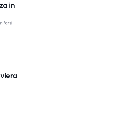
za in
n farsi
iviera
.