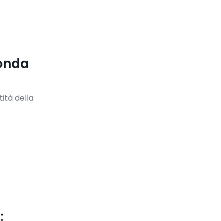
onda
ità della
: