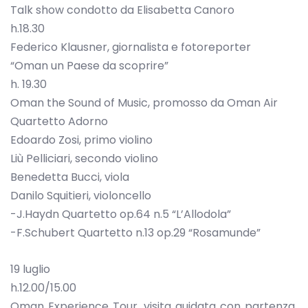
Talk show condotto da Elisabetta Canoro
h.18.30
Federico Klausner, giornalista e fotoreporter
“Oman un Paese da scoprire”
h. 19.30
Oman the Sound of Music, promosso da Oman Air
Quartetto Adorno
Edoardo Zosi, primo violino
Liù Pelliciari, secondo violino
Benedetta Bucci, viola
Danilo Squitieri, violoncello
-J.Haydn Quartetto op.64 n.5 “L’Allodola”
-F.Schubert Quartetto n.13 op.29 “Rosamunde”
19 luglio
h.12.00/15.00
Oman Experience Tour, visita guidata con partenza