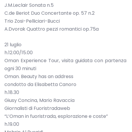
J.M.Leclair Sonata n.5
C.de Beriot Duo Concertante op. 57 n.2
Trio Zosi-Pelliciari-Bucci
A.Dvorak Quattro pezzi romantici op.75a
21 luglio
h.12.00/15.00
Oman Experience Tour, visita guidata con partenza
ogni 30 minuti
Oman. Beauty has an address
condotto da Elisabetta Canoro
h.18.30
Giusy Concina, Mario Ravaccia
Giornalisti di Fuoristradaweb
“L’Oman in fuoristrada, esplorazione e coste”
h.19.00