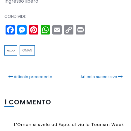
Ingresso libero
CONDIVIDI:
Facebook
Messenger
Pinterest
WhatsApp
Email
Copy
Print
Link
expo
OMAN
Articolo precedente
Articolo successivo
1 COMMENTO
L’Oman si svela ad Expo: al via la Tourism Week