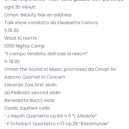
ogni 30 minuti
Oman. Beauty has an address
Talk show condotto da Elisabetta Canoro
h.18.30
Wisal Al Harthi
1000 Nights Camp
“Il campo tendato, dall’oasi al resort”
h. 19.30
Oman the Sound of Music, promosso da Oman Air
Adorno Quartet in Concert
Edoardo Zosi, first violin
Liù Pelliciari, second violin
Benedetta Bucci, viola
Danilo Squitieri, cello
-J.Haydn Quartetto op.64 n.5 “L’Allodola”
-F.Schubert Quartetto n.13 op.29 “Rosamunde”