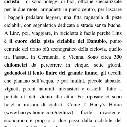
ciclista
– ci sono noleggi di bici, officine specializzate
per le due ruote, armadietti in pieno centro, per lasciare
i bagagli pedalare leggeri, una fitta ragnatela di piste
ciclabili, con segnaletica dedicata e strade senza buche.
A Linz, poi, viaggiare, in bicicletta è facile perché Linz
è il cuore della pista ciclabile del Danubio
, punto
centrale del tratto più scenografico della ciclovia, quello
330
tra Passau, in Germania, e Vienna. Sono circa
chilometri
da percorrere in cinque, sette giorni,
godendosi il lento fluire del grande fiume,
gli uccelli
che planano sull’acqua, e poi mulini, piccole abbazie,
vigneti, parchi naturali, monasteri e castelli. Tutto a
portata di bici, vicino alla città. Per riposare ci sono
hotel a misura di ciclisti. Come l’ Harry’s Home
(www.harrys-home.com/de/linz/), facile, divertente,
economico e proprio a due passi dalla ciclabile del