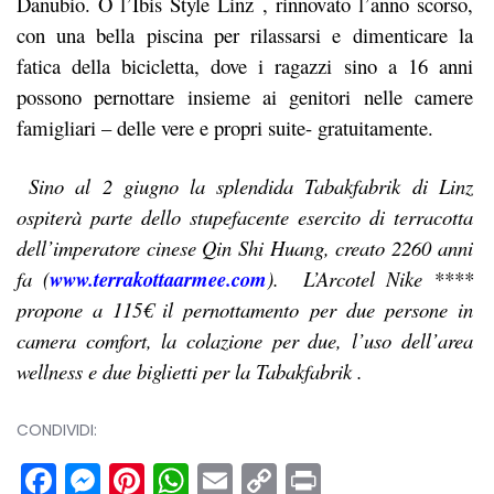
Danubio. O l’Ibis Style Linz , rinnovato l’anno scorso,
con una bella piscina per rilassarsi e dimenticare la
fatica della bicicletta, dove i ragazzi sino a 16 anni
possono pernottare insieme ai genitori nelle camere
famigliari – delle vere e propri suite- gratuitamente.
Sino al 2 giugno la splendida Tabakfabrik di Linz
ospiterà parte dello stupefacente esercito di terracotta
dell’imperatore cinese Qin Shi Huang, creato 2260 anni
fa (
www.terrakottaarmee.com
). L’Arcotel Nike ****
propone a 115€ il pernottamento per due persone in
camera comfort, la colazione per due, l’uso dell’area
wellness e due biglietti per la Tabakfabrik .
CONDIVIDI:
Facebook
Messenger
Pinterest
WhatsApp
Email
Copy
Print