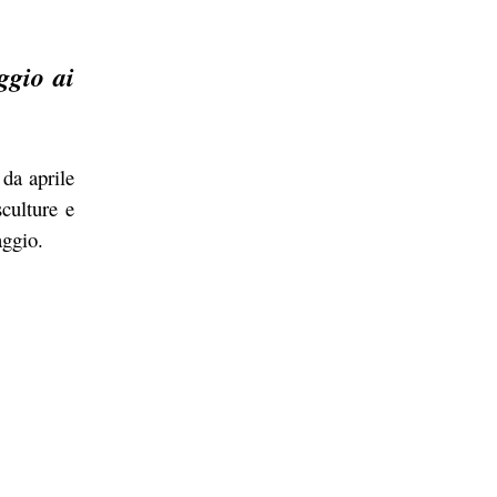
ggio ai
 da aprile
sculture e
aggio.