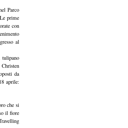
 nel Parco
. Le prime
corate con
ttenimento
gresso al
 tulipano
n Christen
oposti da
8 aprile:
oro che si
o il fiore
ravelling