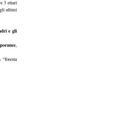
e 3 ettari
gli ultimi
ndri e gli
mporanee
,
 “foresta