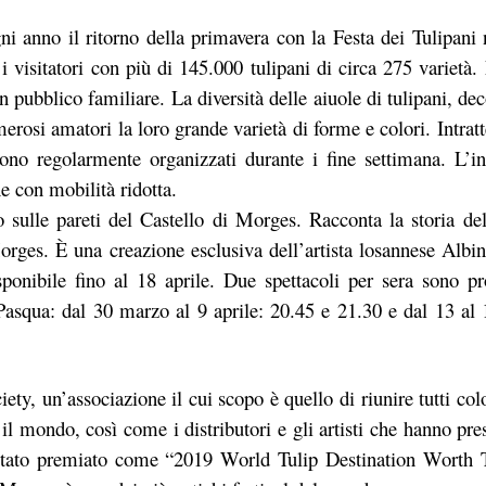
ni anno il ritorno della primavera con la Festa dei Tulipani
i visitatori con più di 145.000 tulipani di circa 275 varietà
, un pubblico familiare. La diversità delle aiuole di tulipani, de
umerosi amatori la loro grande varietà di forme e colori. Intra
sono regolarmente organizzati durante i fine settimana. L’in
ne con mobilità ridotta.
o sulle pareti del Castello di Morges. Racconta la storia del
Morges. È una creazione esclusiva dell’artista losannese Albi
sponibile fino al 18 aprile. Due spettacoli per sera sono pr
asqua: dal 30 marzo al 9 aprile: 20.45 e 21.30 e dal 13 al 1
y, un’associazione il cui scopo è quello di riunire tutti col
 il mondo, così come i distributori e gli artisti che hanno pres
stato premiato come “2019 World Tulip Destination Worth T