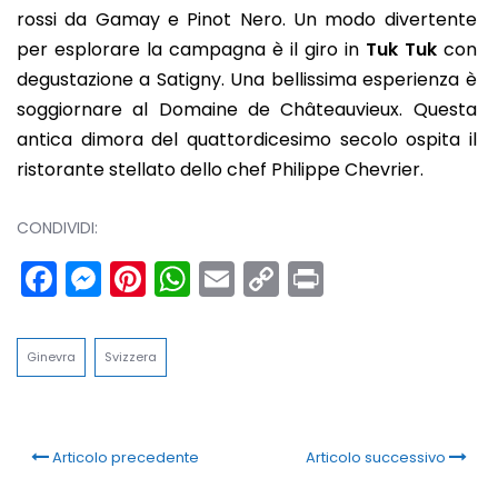
rossi da Gamay e Pinot Nero. Un modo divertente
per esplorare la campagna è il giro in
Tuk Tuk
con
degustazione a Satigny. Una bellissima esperienza è
soggiornare al Domaine de Châteauvieux. Questa
antica dimora del quattordicesimo secolo ospita il
ristorante stellato dello chef Philippe Chevrier.
CONDIVIDI:
Facebook
Messenger
Pinterest
WhatsApp
Email
Copy
Print
Link
Ginevra
Svizzera
Articolo precedente
Articolo successivo