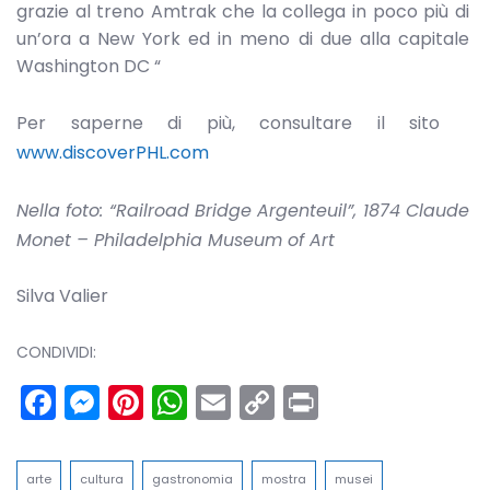
grazie al treno Amtrak che la collega in poco più di
un’ora a New York ed in meno di due alla capitale
Washington DC “
Per saperne di più, consultare il sito
www.discoverPHL.com
Nella foto: “Railroad Bridge Argenteuil”, 1874 Claude
Monet – Philadelphia Museum of Art
Silva Valier
CONDIVIDI:
Facebook
Messenger
Pinterest
WhatsApp
Email
Copy
Print
Link
arte
cultura
gastronomia
mostra
musei