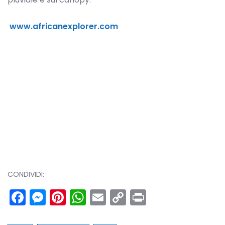
www.africanexplorer.com
CONDIVIDI:
Facebook
Messenger
Pinterest
WhatsApp
Email
Copy
Print
Link