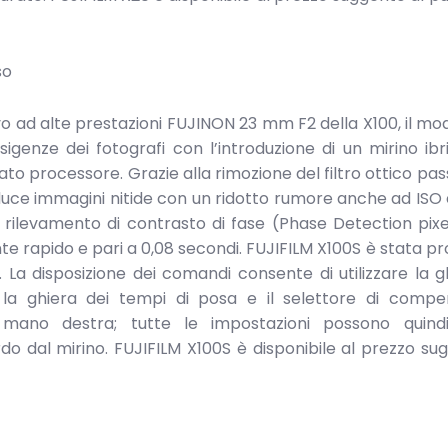
so
ivo ad alte prestazioni FUJINON 23 mm F2 della X100, il mo
igenze dei fotografi con l’introduzione di un mirino ibr
to processore. Grazie alla rimozione del filtro ottico pa
uce immagini nitide con un ridotto rumore anche ad ISO el
rilevamento di contrasto di fase (Phase Detection pix
e rapido e pari a 0,08 secondi. FUJIFILM X100S è stata p
 La disposizione dei comandi consente di utilizzare la g
e la ghiera dei tempi di posa e il selettore di compe
a mano destra; tutte le impostazioni possono quind
 dal mirino. FUJIFILM X100S è disponibile al prezzo sug