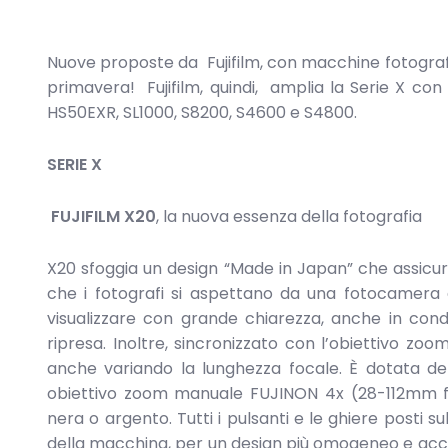
Nuove proposte da Fujifilm, con macchine fotografi
primavera! Fujifilm, quindi, amplia la Serie X co
HS50EXR, SL1000, S8200, S4600 e S4800.
SERIE X
FUJIFILM X20
, la nuova essenza della fotografia
X20 sfoggia un design “Made in Japan” che assicur
che i fotografi si aspettano da una fotocamera di
visualizzare con grande chiarezza, anche in condi
ripresa. Inoltre, sincronizzato con l’obiettivo z
anche variando la lunghezza focale. È dotata del
obiettivo zoom manuale FUJINON 4x (28-112mm fo
nera o argento. Tutti i pulsanti e le ghiere posti su
della macchina, per un design più omogeneo e accur