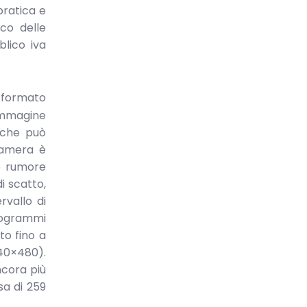
pratica e
ico delle
blico iva
 formato
’immagine
o che può
ocamera è
o rumore
i scatto,
rvallo di
togrammi
to fino a
640×480).
ncora più
sa di 259