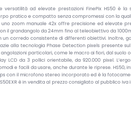
 versatilità ad elevate prestazioni FinePix HS50 è la 
corpo pratico e compatto senza compromessi con la qual
di uno zoom manuale 42x offre precisione ed elevate pre
on il grandangolo da 24mm fino al teleobiettivo da 1000
un corredo consistente di differenti obiettivi. Inoltre, g
razie alla tecnologia Phase Detection pixels presente su
 angolazioni particolari, come le macro ai fiori, dal suolo 
play LCD da 3 pollici orientabile, da 920.000 pixel. L’erg
di e facili da usare, anche durante le riprese. HS50, infa
 fps con il microfono stereo incorporato ed è la fotocame
HS50EXR è in vendita al prezzo consigliato al pubblico iva i