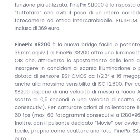
funzione più utilizzata. FinePix SL1000 è la rispos
“tuttofare” che eviti il peso di un intero corredo
fotocamere ad ottica intercambiabile. FUJIFILM F
inclusa di 369 euro.
FinePix S8200
è la nuova bridge facile e potent
35mm equiv.) di FinePix S8200 offre una luminosità 
OIS che, attraverso lo spostamento delle lenti al
insorgere in condizioni di scarsa illuminazione 
dotata di sensore BSI-CMOS da 1/2.3” e 16 megap
anche alla massima sensibilità di ISO 12.800. Per 
S8200 dispone di una velocità di messa a fuoco AF
scatto di 0,5 secondi e una velocità di scatto 
consecutivi). Per catturare azioni al rallentatore è
60 fps (max. 60 fotogrammi consecutivi a 1280×96
Inoltre, con il pulsante dedicato “Movie” per avvi
facile, proprio come scattare una foto. FinePix S82
euro.