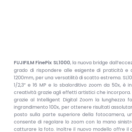
FUJIFILM FinePix SL1000
, la nuova bridge dall’ecc
grado di rispondere alle esigente di praticità 
1200mm, per una versatilità di scatto estrema. SL1
1/2,3” e 16 MP e lo sbalorditivo zoom da 50x, è i
creatività grazie agli effetti artistici che incorpo
grazie al Intelligent Digital Zoom la lunghezza
ingrandimento 100x, per ottenere risultati assolut
posto sulla parte superiore della fotocamera, un
consente di regolare lo zoom con la mano sinistra
catturare la foto. Inoltre il nuovo modello offre 