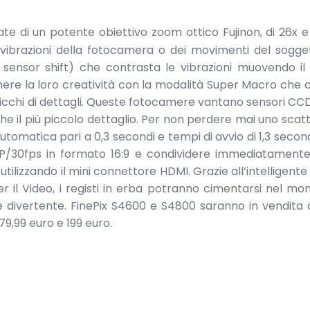
e di un potente obiettivo zoom ottico Fujinon, di 26x e
vibrazioni della fotocamera o dei movimenti del sogge
 sensor shift) che contrasta le vibrazioni muovendo il
rimere la loro creatività con la modalità Super Macro che
 ricchi di dettagli. Queste fotocamere vantano sensori CCD
nche il più piccolo dettaglio. Per non perdere mai uno scatt
omatica pari a 0,3 secondi e tempi di avvio di 1,3 second
0P/30fps in formato 16:9 e condividere immediatamente 
tilizzando il mini connettore HDMI. Grazie all’intelligente
r il Video, i registi in erba potranno cimentarsi nel mo
 e divertente. FinePix S4600 e S4800 saranno in vendita 
179,99 euro e 199 euro.