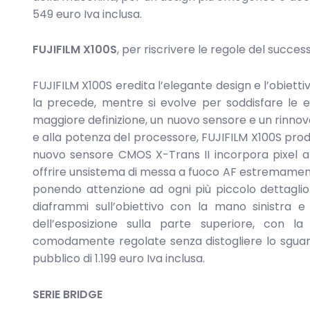
549 euro Iva inclusa.
FUJIFILM X100S
, per riscrivere le regole del succes
FUJIFILM X100S eredita l’elegante design e l’obiett
la precede, mentre si evolve per soddisfare le es
maggiore definizione, un nuovo sensore e un rinnova
e alla potenza del processore, FUJIFILM X100S prod
nuovo sensore CMOS X-Trans II incorpora pixel a 
offrire unsistema di messa a fuoco AF estremament
ponendo attenzione ad ogni più piccolo dettaglio.
diaframmi sull’obiettivo con la mano sinistra 
dell’esposizione sulla parte superiore, con l
comodamente regolate senza distogliere lo sguardo
pubblico di 1.199 euro Iva inclusa.
SERIE BRIDGE