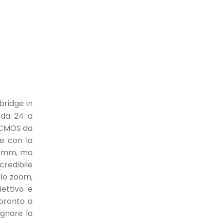
bridge in
 da 24 a
I-CMOS da
re con la
200mm, ma
redibile
llo zoom,
iettivo e
 pronto a
egnare la