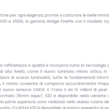
che per ogni esigenza, pronte a catturare le belle immag
n X20 e X100S, la gamma Bridge FinePix con il modello to
a raffinatezza e qualità e incorpora tutta la tecnologia
 alto livello, come il nuovo luminoso mirino ottico, in
zioni di scarsa luminosità, tutte le fondamentali inform
oom, il mirino consente di comporre accuratamente l’inqu
 nuovo sensore CMOS X-Trans II da 12 milioni di pixel
rmato 35mm equiv). X20 è disponibile nella variante d
lla parte superiore, sono realizzati nello stesso colore del
ato. FUJIFILM X20 è disponibile al prezzo suggerito al pu