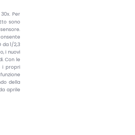
 30x. Per
tto sono
 sensore.
 consente
 da 1/2,3
o, i nuovi
i. Con le
i propri
 funzione
ndo della
da aprile