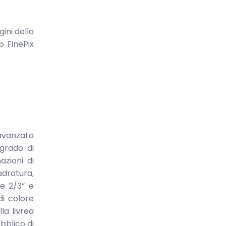
ini della
p FinePix
 avanzata
 grado di
azioni di
adratura,
 e 2/3” e
i colore
la livrea
bblico di