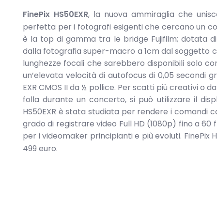
FinePix HS50EXR
, la nuova ammiraglia che unisce
perfetta per i fotografi esigenti che cercano un 
è la top di gamma tra le bridge Fujifilm; dotata 
dalla fotografia super-macro a 1cm dal soggetto c
lunghezze focali che sarebbero disponibili solo con 
un’elevata velocità di autofocus di 0,05 secondi g
EXR CMOS II da ½ pollice. Per scatti più creativi o da
folla durante un concerto, si può utilizzare il dis
HS50EXR è stata studiata per rendere i comandi como
grado di registrare video Full HD (1080p) fino a 60
per i videomaker principianti e più evoluti. FinePix 
499 euro.