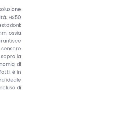
soluzione
ità. HS50
stazioni:
mm, ossia
arantisce
l sensore
o sopra la
onomia di
tti, è in
ra ideale
nclusa di