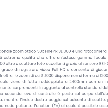
ezionale zoom ottico 50x FinePix SL1000 è una fotocamera 
e di estrema qualità che offre un’estesa gamma focale
000 oltre a scattare foto eccellenti grazie al sensore BS
n grado di registrare video Full HD e consente di gioca
ra. Inoltre, lo zoom di cui SL1000 dispone non si ferma ai 1
 focale viene di fatto raddoppiata a 2400mm con un inc
amente sorprendenti. In aggiunta al controllo standard de
a seconda leva di controllo è posta sul corpo dell’ob
, mentre l’indice destro poggia sul pulsante di scatto,
il comodo pulsante Function (Fn) al quale è possibile ass