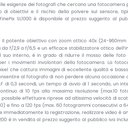
ta alle esigenze dei fotografi che cercano una fotocamera 
 di obiettivi e il rischio della polvere sul sensore, tip
inePix SL1000 è disponibile al prezzo suggerito al pub
e Il potente obiettivo con zoom ottico 40x (24-960mm
da f/2,9 a f/6,5 e un efficace stabilizzatore ottico dell
 suo interno, è in grado di ridurre il mosso delle fot
o per i movimenti involontari della fotocamera. La fot
ixel che cattura immagini di eccellente qualità e bass
consentire al fotografo di non perdere alcuna occasione d
 di 0,3 secondi, un tempo di avvio di 1 secondo, un inte
continuo di 10 fps alla massima risoluzione (max.10 fo
 possibile effettuare riprese ad altissima velocità di scat
0) e fino a 120 fps (max. 60 fotogrammi consecutivi a 
are immediatamente la registrazione, realizzare video è a
00 è in vendita al prezzo suggerito al pubblico iva inclu