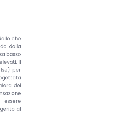
dello che
ido dalla
ssa basso
evati. Il
else) per
rogettata
hiera dei
nsazione
i essere
gerito al