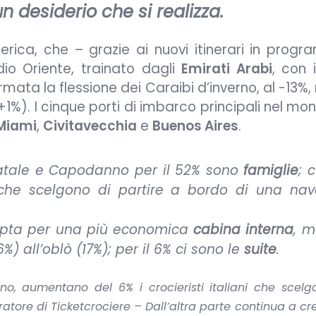
n desiderio che si realizza.
merica, che – grazie ai nuovi itinerari in prog
io Oriente, trainato dagli
Emirati Arabi
, con 
rmata la flessione dei Caraibi d’inverno, al -13%
+1%). I cinque porti di imbarco principali nel mo
Miami
,
Civitavecchia
e
Buenos Aires
.
Natale e Capodanno per il 52% sono
famiglie
; 
he scelgono di partire a bordo di una na
% opta per una più economica
cabina interna
, m
%) all’oblò (17%); per il 6% ci sono le
suite
.
no, aumentano del 6% i crocieristi italiani che scelg
ratore di Ticketcrociere – Dall’altra parte continua a cr