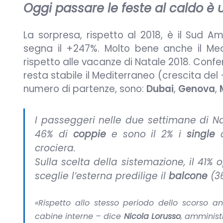
Oggi passare le feste al caldo è u
La sorpresa, rispetto al 2018, è il Sud A
segna il +247%. Molto bene anche il Med
rispetto alle vacanze di Natale 2018. Confe
resta stabile il Mediterraneo (crescita del 
numero di partenze, sono:
Dubai
,
Genova
,
I passeggeri nelle due settimane di 
46% di
coppie
e sono il 2% i
single
c
crociera.
Sulla scelta della sistemazione, il 41
sceglie l’esterna predilige il
balcone
(36
«Rispetto allo stesso periodo dello scorso an
cabine interne – dice
Nicola Lorusso
, amminist