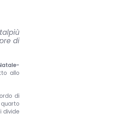
alpiù
pre di
Natale-
to allo
ordo di
 quarto
i divide