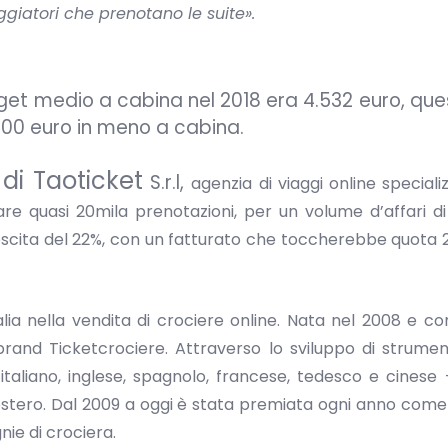
iaggiatori che prenotano le suite».
udget medio a cabina nel 2018 era 4.532 euro, qu
 200 euro in meno a cabina.
 di Taoticket
S.r.l,
agenzia di viaggi online speciali
e quasi 20mila prenotazioni, per un volume d’affari di
crescita del 22%, con un fatturato che toccherebbe quota 2
Italia nella vendita di crociere online. Nata nel 2008 e c
brand Ticketcrociere. Attraverso lo sviluppo di strume
 italiano, inglese, spagnolo, francese, tedesco e cinese
l’estero. Dal 2009 a oggi è stata premiata ogni anno come
nie di crociera.