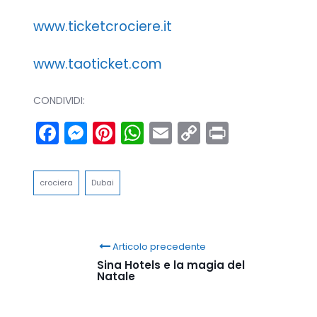
www.ticketcrociere.it
www.taoticket.com
CONDIVIDI:
Facebook
Messenger
Pinterest
WhatsApp
Email
Copy
Print
Link
crociera
Dubai
Articolo precedente
Sina Hotels e la magia del
Natale