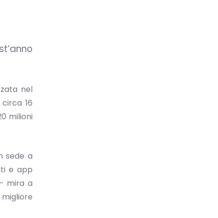
est’anno
zzata nel
 circa 16
0 milioni
on sede a
nti e app
 – mira a
 migliore