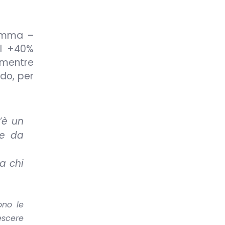
ramma –
il +40%
, mentre
ndo, per
c’è un
ve da
a chi
ono le
escere