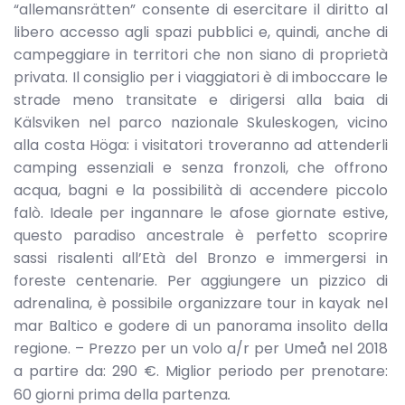
“allemansrätten” consente di esercitare il diritto al
libero accesso agli spazi pubblici e, quindi, anche di
campeggiare in territori che non siano di proprietà
privata. Il consiglio per i viaggiatori è di imboccare le
strade meno transitate e dirigersi alla baia di
Kälsviken nel parco nazionale Skuleskogen, vicino
alla costa Höga: i visitatori troveranno ad attenderli
camping essenziali e senza fronzoli, che offrono
acqua, bagni e la possibilità di accendere piccolo
falò. Ideale per ingannare le afose giornate estive,
questo paradiso ancestrale è perfetto scoprire
sassi risalenti all’Età del Bronzo e immergersi in
foreste centenarie. Per aggiungere un pizzico di
adrenalina, è possibile organizzare tour in kayak nel
mar Baltico e godere di un panorama insolito della
regione. – Prezzo per un volo a/r per Umeå nel 2018
a partire da: 290 €. Miglior periodo per prenotare:
60 giorni prima della partenza
.