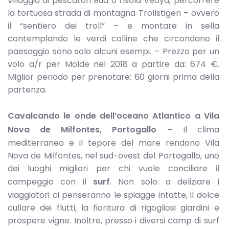
villaggio di pescatori Bud o l’isola Veoya, percorrere
la tortuosa strada di montagna Trollstigen – ovvero
il “sentiero dei troll” – e montare in sella
contemplando le verdi colline che circondano il
paesaggio sono solo alcuni esempi. – Prezzo per un
volo a/r per Molde nel 2018 a partire da: 674 €.
Miglior periodo per prenotare: 60 giorni prima della
partenza.
Cavalcando le onde dell’oceano Atlantico
a Vila
Nova de Milfontes, Portogallo –
Il clima
mediterraneo e il tepore del mare rendono Vila
Nova de Milfontes, nel sud-ovest del Portogallo, uno
dei luoghi migliori per chi vuole conciliare il
campeggio con il
surf
. Non solo: a deliziare i
viaggiatori ci penseranno le spiagge intatte, il dolce
cullare dei flutti, la fioritura di rigogliosi giardini e
prospere vigne. Inoltre, presso i diversi camp di surf