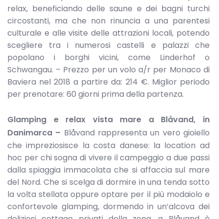
relax, beneficiando delle saune e dei bagni turchi
circostanti, ma che non rinuncia a una parentesi
culturale e alle visite delle attrazioni locali, potendo
scegliere tra i numerosi castelli e palazzi che
popolano i borghi vicini, come Linderhof o
Schwangau. – Prezzo per un volo a/r per Monaco di
Baviera nel 2018 a partire da: 214 €. Miglior periodo
per prenotare: 60 giorni prima della partenza.
Glamping e relax vista mare a Blåvand, in
Danimarca –
Blåvand rappresenta un vero gioiello
che impreziosisce la costa danese: la location ad
hoc per chi sogna di vivere il campeggio a due passi
dalla spiaggia immacolata che si affaccia sul mare
del Nord. Che si scelga di dormire in una tenda sotto
la volta stellata oppure optare per il più modaiolo e
confortevole glamping, dormendo in un’alcova dei
deliziosi cottage privati della zona, a Blåvand è