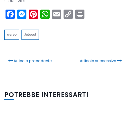
CONDIVIDI:
Facebook
Messenger
Pinterest
WhatsApp
Email
Copy
Print
Link
aereo
Jetcost
Articolo precedente
Articolo successivo
POTREBBE INTERESSARTI