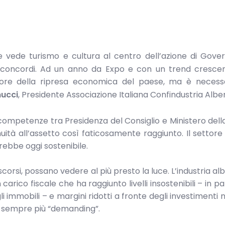
 vede turismo e cultura al centro dell’azione di Gover
concordi. Ad un anno da Expo e con un trend crescen
tore della ripresa economica del paese, ma è necess
mucci
, Presidente Associazione Italiana Confindustria Alber
competenze tra Presidenza del Consiglio e Ministero dell
ità all’assetto così faticosamente raggiunto. Il settore
arebbe oggi sostenibile.
scorsi, possano vedere al più presto la luce. L’industria al
rico fiscale che ha raggiunto livelli insostenibili – in pa
i immobili – e margini ridotti a fronte degli investimenti 
ela sempre più “demanding”.