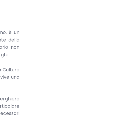
no, è un
te della
ario non
ghi.
a Cultura
 vive una
berghiera
rticolare
necessari