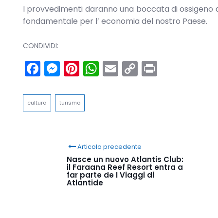
I provvedimenti daranno una boccata di ossigeno a
fondamentale per l’ economia del nostro Paese.
CONDIVIDI:
Facebook
Messenger
Pinterest
WhatsApp
Email
Copy
Print
Link
cultura
turismo
Articolo precedente
Nasce un nuovo Atlantis Club:
il Faraana Reef Resort entra a
far parte de I Viaggi di
Atlantide