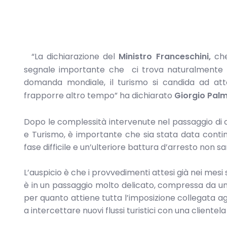
“La dichiarazione del
Ministro Franceschini,
che
segnale importante che ci trova naturalmente 
domanda mondiale, il turismo si candida ad at
frapporre altro tempo” ha dichiarato
Giorgio Pal
Dopo le complessità intervenute nel passaggio di 
e Turismo, è importante che sia stata data continu
fase difficile e un’ulteriore battura d’arresto non s
L’auspicio è che i provvedimenti attesi già nei mesi 
è in un passaggio molto delicato, compressa da un ca
per quanto attiene tutta l’imposizione collegata agl
a intercettare nuovi flussi turistici con una client