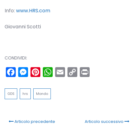
Info:
www.HRS.com
Giovanni Scotti
CONDIVIDI:
Facebook
Messenger
Pinterest
WhatsApp
Email
Copy
Print
Link
GDS
hrs
Mondo
Articolo precedente
Articolo successivo