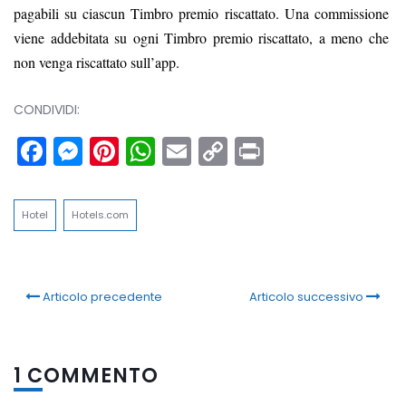
pagabili su ciascun Timbro premio riscattato. Una commissione
viene addebitata su ogni Timbro premio riscattato, a meno che
non venga riscattato sull’app.
CONDIVIDI:
Facebook
Messenger
Pinterest
WhatsApp
Email
Copy
Print
Link
Hotel
Hotels.com
Articolo precedente
Articolo successivo
1 COMMENTO