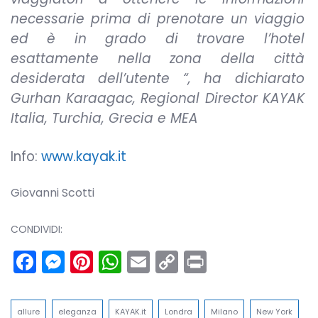
necessarie prima di prenotare un viaggio
ed è in grado di trovare l’hotel
esattamente nella zona della città
desiderata dell’utente “, ha dichiarato
Gurhan Karaagac, Regional Director KAYAK
Italia, Turchia, Grecia e MEA
Info:
www.kayak.it
Giovanni Scotti
CONDIVIDI:
Facebook
Messenger
Pinterest
WhatsApp
Email
Copy
Print
Link
allure
eleganza
KAYAK.it
Londra
Milano
New York