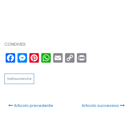
CONDIVIDI:
Facebook
Messenger
Pinterest
WhatsApp
Email
Copy
Print
Link
Valtournenche
Articolo precedente
Articolo successivo