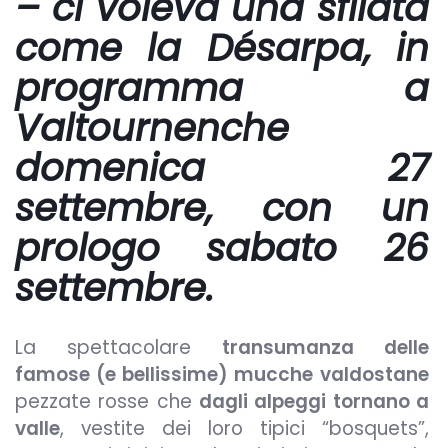
– ci voleva una sfilata
come la
Désarpa,
in
programma
a
Valtournenche
domenica
27
settembre
, con un
prologo
sabato
26
settembre
.
La spettacolare
transumanza delle
famose (e bellissime) mucche
valdostane
pezzate rosse che
dagli alpeggi tornano a
valle
, vestite dei loro tipici “bosquets”,