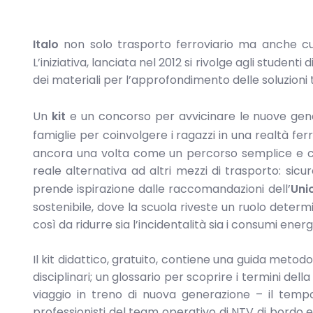
Italo
non solo trasporto ferroviario ma anche cur
L’iniziativa, lanciata nel 2012 si rivolge agli studen
dei materiali per l’approfondimento delle soluzioni 
Un
kit
e un concorso per avvicinare le nuove gener
famiglie per coinvolgere i ragazzi in una realtà fe
ancora una volta come un percorso semplice e coi
reale alternativa ad altri mezzi di trasporto: sic
prende ispirazione dalle raccomandazioni dell’
Uni
sostenibile, dove la scuola riveste un ruolo determi
così da ridurre sia l’incidentalità sia i consumi energ
Il kit didattico, gratuito, contiene una guida metod
disciplinari; un glossario per scoprire i termini dell
viaggio in treno di nuova generazione – il tempo, 
professionisti del team operativo di NTV di bordo e 