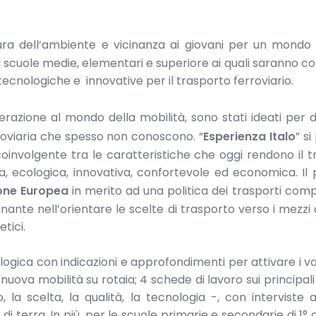
a dell’ambiente e vicinanza ai giovani per un mondo m
ti di scuole medie, elementari e superiore ai quali saranno 
tecnologiche e innovative per il trasporto ferroviario.
azione al mondo della mobilità, sono stati ideati per 
rroviaria che spesso non conoscono. “
Esperienza Italo
” s
nvolgente tra le caratteristiche che oggi rendono il 
ura, ecologica, innovativa, confortevole ed economica. Il
one Europea
in merito ad una politica dei trasporti comp
nante nell’orientare le scelte di trasporto verso i mezzi co
etici.
ologica con indicazioni e approfondimenti per attivare i va
a nuova mobilità su rotaia; 4 schede di lavoro sui principal
la scelta, la qualità, la tecnologia -, con interviste a
di terra. In più, per le scuole primarie e secondarie di 1° 