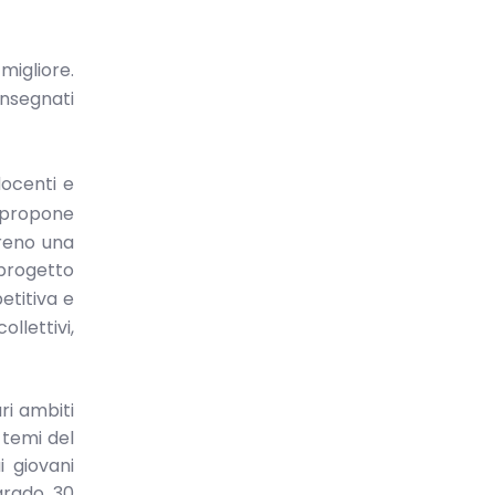
igliore.
consegnati
docenti e
i propone
treno una
 progetto
etitiva e
llettivi,
ri ambiti
i temi del
i giovani
grado, 30