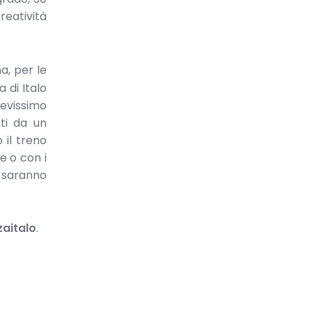
reatività
na, per le
 di Italo
revissimo
ati da un
 il treno
e o con i
e saranno
aitalo
.