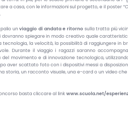
are a casa, con le informazioni sul progetto, e il poster “C
.
 palio un
viaggio di andata e ritorno
sulla tratta più vici
i dovranno spiegare in modo creativo quale caratteristica
a tecnologia, la velocità, la possibilità di raggiungere in b
hevole. Durante il viaggio i ragazzi saranno accompagn
ca del movimento e di innovazione tecnologica, utilizzando
po aver scattato foto con i dispositivi messi a disposizion
na storia, un racconto visuale, una e-card o un video ch
concorso basta cliccare al link
www.scuola.net/esperienz