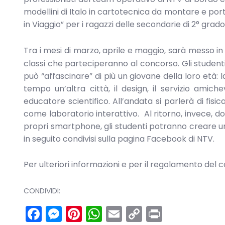
modellini di Italo in cartotecnica da montare e port
in Viaggio” per i ragazzi delle secondarie di 2° grado
Tra i mesi di marzo, aprile e maggio, sarà messo in
classi che parteciperanno al concorso. Gli student
può “affascinare” di più un giovane della loro età: l
tempo un’altra città, il design, il servizio amic
educatore scientifico. All’andata si parlerà di fisi
come laboratorio interattivo. Al ritorno, invece, do
propri smartphone, gli studenti potranno creare u
in seguito condivisi sulla pagina Facebook di NTV.
Per ulteriori informazioni e per il regolamento del 
CONDIVIDI:
Facebook
Messenger
Pinterest
WhatsApp
Email
Copy
Print