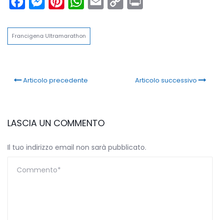
Facebook
Messenger
Pinterest
WhatsApp
Email
Copy
Print
Link
Francigena Ultramarathon
Articolo precedente
Articolo successivo
LASCIA UN COMMENTO
Il tuo indirizzo email non sarà pubblicato.