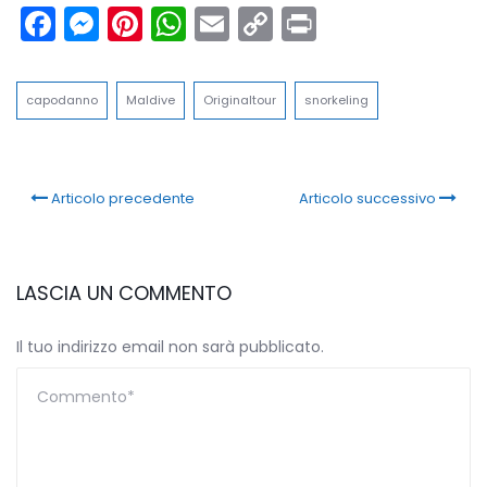
Facebook
Messenger
Pinterest
WhatsApp
Email
Copy
Print
Link
capodanno
Maldive
Originaltour
snorkeling
Articolo precedente
Articolo successivo
LASCIA UN COMMENTO
Il tuo indirizzo email non sarà pubblicato.