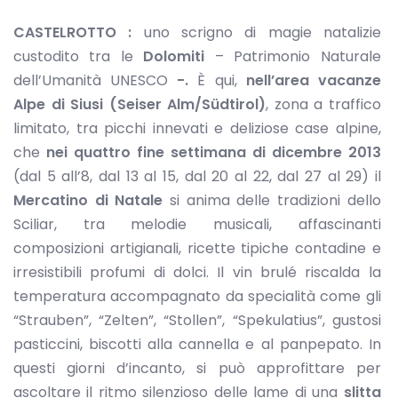
CASTELROTTO :
uno scrigno di magie natalizie
custodito tra le
Dolomiti
– Patrimonio Naturale
dell’Umanità UNESCO
-.
È qui,
nell’area vacanze
Alpe di Siusi (Seiser Alm/Südtirol)
, zona a traffico
limitato, tra picchi innevati e deliziose case alpine,
che
nei quattro fine settimana di dicembre 2013
(dal 5 all’8, dal 13 al 15, dal 20 al 22, dal 27 al 29) il
Mercatino di Natale
si anima delle tradizioni dello
Sciliar, tra melodie musicali, affascinanti
composizioni artigianali, ricette tipiche contadine e
irresistibili profumi di dolci. Il vin brulé riscalda la
temperatura accompagnato da specialità come gli
“Strauben”, “Zelten”, “Stollen”, “Spekulatius”, gustosi
pasticcini, biscotti alla cannella e al panpepato. In
questi giorni d’incanto, si può approfittare per
ascoltare il ritmo silenzioso delle lame di una
slitta