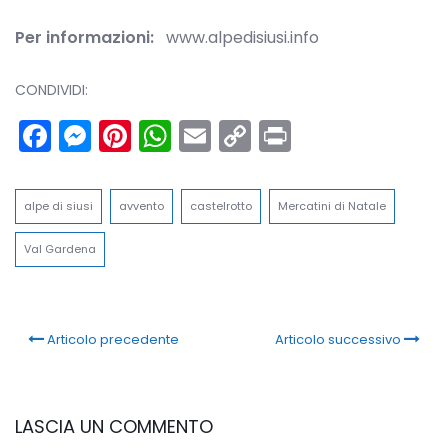
Per informazioni:
www.alpedisiusi.info
CONDIVIDI:
Facebook
Messenger
Pinterest
WhatsApp
Email
Copy
Print
Link
alpe di siusi
avvento
castelrotto
Mercatini di Natale
Val Gardena
Articolo precedente
Articolo successivo
LASCIA UN COMMENTO