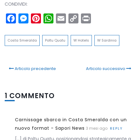
CONDIVIDI:
Facebook
Messenger
Pinterest
WhatsApp
Email
Copy
Print
Link
Costa Smeralda
Poltu Quatu
W Hotels
W Sardinia
Articolo precedente
Articolo successivo
1 COMMENTO
Carnissage sbarca in Costa Smeralda con un
nuovo format - Sapori News
3 mesi ago
REPLY
[…] di Poltu Quatu, posizionandosi strategicamente a