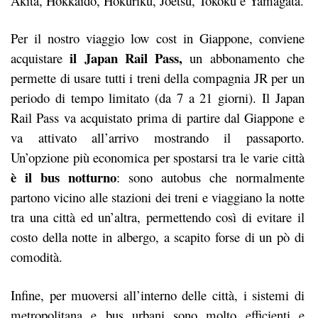
Akita, Hokkaido, Hokuriku, Joetsu, Tokoku e Yamagata.
Per il nostro viaggio low cost in Giappone, conviene
il
Japan Rail Pass
,
acquistare
un abbonamento che
permette di usare tutti i treni della compagnia JR per un
periodo di tempo limitato (da 7 a 21 giorni). Il Japan
Rail Pass va acquistato prima di partire dal Giappone e
va attivato all’arrivo mostrando il passaporto.
Un’opzione più economica per spostarsi tra le varie città
è il bus notturno
: sono autobus che normalmente
partono vicino alle stazioni dei treni e viaggiano la notte
tra una città ed un’altra, permettendo così di evitare il
costo della notte in albergo, a scapito forse di un pò di
comodità.
Infine, per muoversi all’interno delle città, i sistemi di
metropolitana e bus urbani sono molto efficienti e