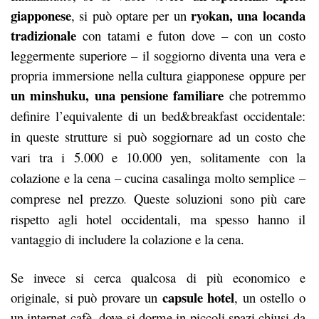
giapponese
ryokan, una locanda
, si può optare per un
tradizionale
con tatami e futon dove – con un costo
leggermente superiore – il soggiorno diventa una vera e
propria immersione nella cultura giapponese
oppure per
un minshuku, una pensione familiare
che
potremmo
definire l’equivalente di un bed&breakfast occidentale:
in queste strutture si può
soggiornare
ad un costo che
vari tra i 5.000 e 10.000 yen, solitamente con la
colazione e la cena – cucina casalinga molto semplice –
comprese nel prezzo
Queste soluzioni sono più care
.
rispetto agli hotel occidentali, ma spesso hanno il
vantaggio di includere la colazione e la cena.
Se invece si cerca qualcosa di più economico e
capsule hotel
originale, si può provare un
, un ostello o
un internet cafè, dove si dorme in piccoli spazi chiusi da