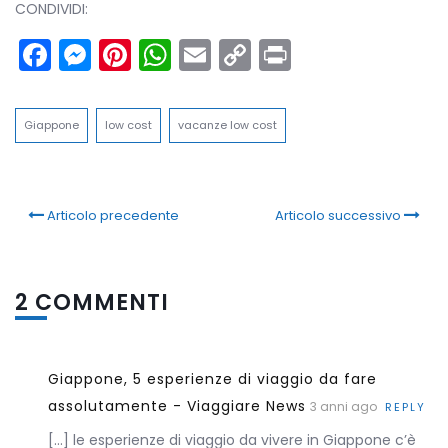
CONDIVIDI:
Facebook
Messenger
Pinterest
WhatsApp
Email
Copy
Print
Link
Giappone
low cost
vacanze low cost
Articolo precedente
Articolo successivo
2 COMMENTI
Giappone, 5 esperienze di viaggio da fare
assolutamente - Viaggiare News
3 anni ago
REPLY
[…] le esperienze di viaggio da vivere in Giappone c’è