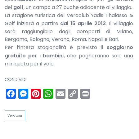
del
golf
, un campo a 27 buche adiacente al villaggio.
La stagione turistica del Veraclub Yadis Thalasso &
Golf inizierà a partire
dal 15 aprile 2013
. Il villaggio
sarà raggiungibile dagli aeroporti di Milano,
Bergamo, Bologna, Verona, Roma, Napoli e Bari.
Per l’intera stagionalità è previsto il
soggiorno
gratuito per i bambini
, che pagheranno solo una
miniquota per il volo.
CONDIVIDI:
Facebook
Messenger
Pinterest
WhatsApp
Email
Copy
Print
Link
Veratour