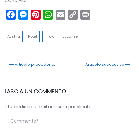
CONDIVIDI:
Facebook
Messenger
Pinterest
WhatsApp
Email
Copy
Print
Link
Austria
Hotel
Tirolo
vacanze
Articolo precedente
Articolo successivo
LASCIA UN COMMENTO
Il tuo indirizzo email non sarà pubblicato.