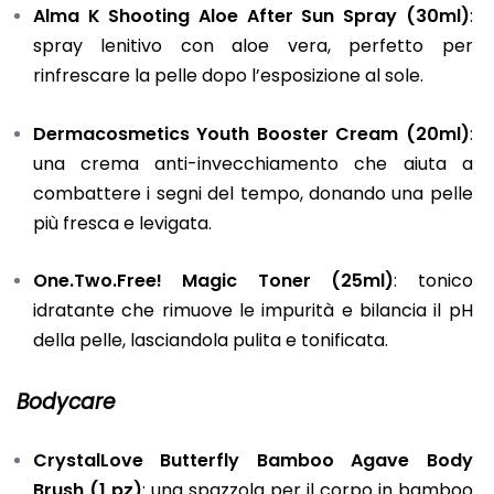
Alma K Shooting Aloe After Sun Spray (30ml)
:
spray lenitivo con aloe vera, perfetto per
rinfrescare la pelle dopo l’esposizione al sole.
Dermacosmetics Youth Booster Cream (20ml)
:
una crema anti-invecchiamento che aiuta a
combattere i segni del tempo, donando una pelle
più fresca e levigata.
One.Two.Free! Magic Toner (25ml)
: tonico
idratante che rimuove le impurità e bilancia il pH
della pelle, lasciandola pulita e tonificata.
Bodycare
CrystalLove Butterfly Bamboo Agave Body
Brush (1 pz)
: una spazzola per il corpo in bamboo