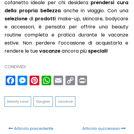
cofanetto ideale per chi desidera
prendersi cura
della propria bellezza
anche in viaggio. Con una
selezione
di
prodotti
make-up, skincare, bodycare
e accessori, è pensata per offrire una beauty
routine completa e pratica durante le vacanze
estive. Non perdere l’occasione di acquistarla e
rendere le tue
vacanze
ancora più
speciali
!
CONDIVIDI:
Facebook
Messenger
Pinterest
WhatsApp
Email
Copy
Print
Link
beauty case
Douglas
vacanze
Articolo precedente
Articolo successivo