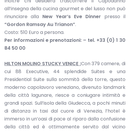
Inoltre chi desidera trascorrere il Capodanno
all’insegna della cucina gourmet e del lusso non può
rinunciare alla
New Year’s Eve Dinner
presso il
“Gordon Ramsay Au Trianon”
.
Costo: 510 Euro a persona.
Per informazioni e prenotazioni:
– tel. +33 (0) 1 30
84 50 00
HILTON MOLINO STUCKY VENICE :
Con 379 camere, di
cui 88 Executive, 44 splendide Suites e una
Presidential Suite sulla sommità della torre, questo
moderno capolavoro veneziano, divenuto landmark
della città lagunare, riesce a coniugare intimità e
grandi spazi. Sull’isola della Giudecca, a pochi minuti
di distanza in taxi dal cuore di Venezia, l’hotel è
immerso in un’oasi di pace al riparo dalla confusione
della città ed è ottimamente servito dal vicino