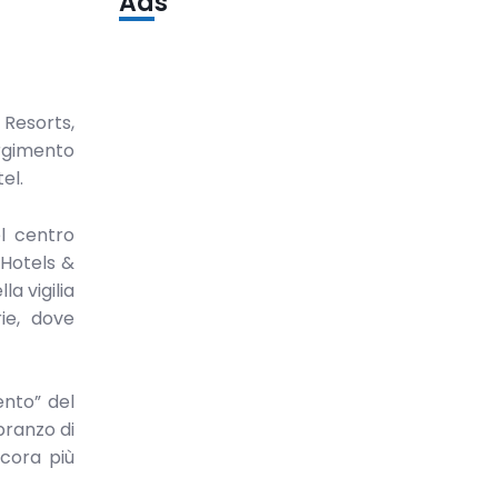
Ads
 Resorts,
rgimento
el.
el centro
 Hotels &
la vigilia
ie, dove
ento” del
pranzo di
ncora più