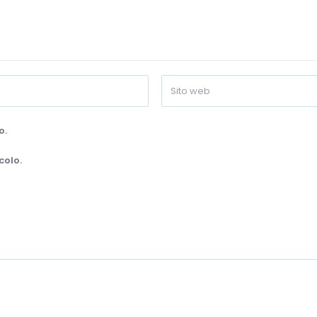
o.
colo.