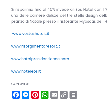
Si risparmia fino al 40% invece all’Eos Hotel con 
una delle camere deluxe del tre stelle design della 
pranzo di Natale presso il ristorante Myosotis dell’H
www.vestashotels.it
www.risorgimentoresort.it
www.hotelpresidentlecce.com
www.hoteleos.it
CONDIVIDI:
Facebook
Messenger
Pinterest
WhatsApp
Email
Copy
Print
Link