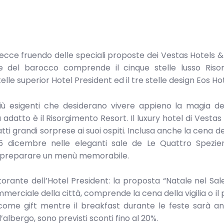
 Lecce fruendo delle speciali proposte dei Vestas Hotels &
le del barocco comprende il cinque stelle lusso Riso
telle superior Hotel President ed il tre stelle design Eos Hot
 più esigenti che desiderano vivere appieno la magia d
iù adatto è il Risorgimento Resort. Il luxury hotel di Vestas
tti grandi sorprese ai suoi ospiti. Inclusa anche la cena del
5 dicembre nelle eleganti sale de Le Quattro Spezier
er preparare un menù memorabile.
torante dell’Hotel President: la proposta “Natale nel Sal
merciale della città, comprende la cena della vigilia o il 
lcome gift mentre il breakfast durante le feste sarà a
l’albergo, sono previsti sconti fino al 20%.