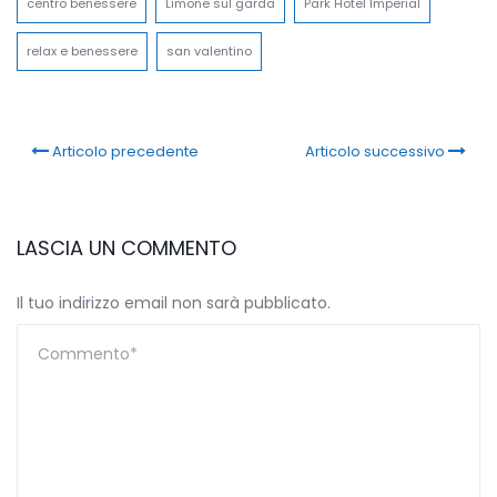
centro benessere
Limone sul garda
Park Hotel Imperial
relax e benessere
san valentino
Articolo precedente
Articolo successivo
LASCIA UN COMMENTO
Il tuo indirizzo email non sarà pubblicato.