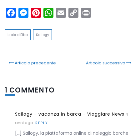
Facebook
Messenger
Pinterest
WhatsApp
Email
Copy
Print
Link
Isola d'Elba
Sailogy
Articolo precedente
Articolo successivo
1 COMMENTO
Sailogy - vacanza in barca - Viaggiare News
4
anni ago
REPLY
[…] Sailogy, la piattaforma online di noleggio barche