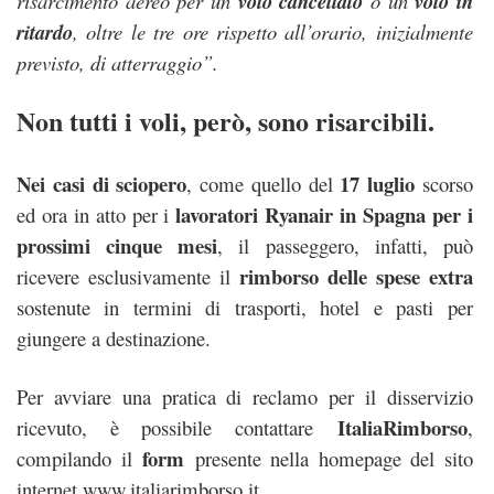
risarcimento aereo per un
volo cancellato
o un
volo in
ritardo
, oltre le tre ore rispetto all’orario, inizialmente
previsto, di atterraggio”.
Non tutti i voli, però, sono risarcibili.
Nei casi di sciopero
17 luglio
, come quello del
scorso
lavoratori Ryanair in Spagna per i
ed ora in atto per i
prossimi cinque mesi
, il passeggero, infatti, può
rimborso delle spese extra
ricevere esclusivamente il
sostenute in termini di trasporti, hotel e pasti per
giungere a destinazione.
Per avviare una pratica di reclamo per il disservizio
ItaliaRimborso
ricevuto, è possibile contattare
,
form
compilando il
presente nella homepage del sito
internet
www.italiarimborso.it
.