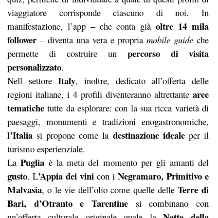
viaggiatore corrisponde ciascuno di noi. In
oltre 14 mila
manifestazione, l’app – che conta già
follower
– diventa una vera e propria
mobile guide
che
percorso di visita
permette di costruire un
personalizzato
.
Italy
Nell settore
, inoltre, dedicato all’offerta delle
aree
regioni italiane, i 4 profili diventeranno altrettante
tematiche
tutte da esplorare: con la sua ricca varietà di
paesaggi, monumenti e tradizioni enogastronomiche,
l’Italia
destinazione ideale
si propone come la
per il
turismo esperienziale.
Puglia
La
è la meta del momento per gli amanti del
gusto
’Appia dei vini
Negramaro, Primitivo e
. L
con i
Malvasia
Terre di
, o le vie dell’olio come quelle delle
Bari, d’Otranto e Tarentine
si combinano con
Notte della
un’offerta culturale originale quale la