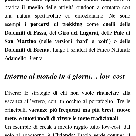
pratica il meglio delle attività outdoor, a contatto con
una natura spettacolare ed emozionante. Ne sono
percorsi di trekking
esempi i
come quelli delle
Dolomiti di Fassa
Giro del Lagorai
Pale di
, del
, delle
San Martino
(nelle versioni ‘hard’ e ‘soft’) o delle
Dolomiti di Brenta
, lungo i sentieri del Parco Naturale
Adamello-Brenta.
Intorno al mondo in 4 giorni… low-cost
Diverse le strategie di chi non vuole rinunciare alla
vacanza all’estero, con un occhio al portafoglio. Tre le
vacanze più frequenti ma più brevi, nuove
principali,
mete, e nuovi modi di vivere le mete tradizionali
.
Un esempio di break a medio raggio tutto low-cost, dal
Irlanda
volo al soggiorno, è l’
: l’isola verde coniuga il