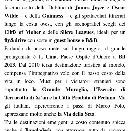
James Joyce
Oscar
fascino colto della Dublino di
e
Wilde
Guinness
– e della
– e gli spettacolari itinerari
lungo la costa ovest, con gli scenografici scogli dei
Cliffs of Moher
Slieve Leagues
e delle
, ideali per un
fly&drive
guest house e B&B
con soste in
.
Parlando di nuove mete sul lungo raggio, il grande
Cina
Bit
protagonista è la
, Paese Ospite d’Onore a
2013
. Dal 2010 terza destinazione turistica al mondo,
compensa l’impegnativo volo con il basso costo della
vita in loco. Must per i visitatori stranieri sono
la Grande Muraglia, l’Esercito di
soprattutto
Terracotta di Xi’an e la Città Proibita di Pechino
. Ma
gli italiani, ripercorrendo i passi di Marco Polo,
la Via della Seta
apprezzano molto anche
.
Tra le destinazioni emergenti a costo contenuto spicca
Bangladesh
anche il
, con attrazioni tutta da scoprire