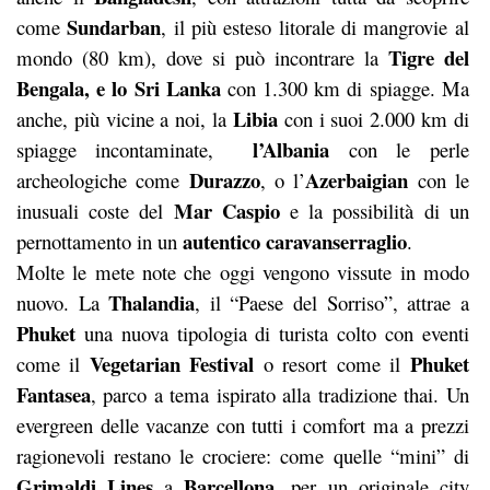
Sundarban
come
, il più esteso litorale di mangrovie al
Tigre del
mondo (80 km), dove si può incontrare la
Bengala, e lo Sri Lanka
con 1.300 km di spiagge. Ma
Libia
anche, più vicine a noi, la
con i suoi 2.000 km di
l’Albania
spiagge incontaminate,
con le perle
Durazzo
Azerbaigian
archeologiche come
, o l’
con le
Mar Caspio
inusuali coste del
e la possibilità di un
autentico caravanserraglio
pernottamento in un
.
Molte le mete note che oggi vengono vissute in modo
Thalandia
nuovo. La
, il “Paese del Sorriso”, attrae a
Phuket
una nuova tipologia di turista colto con eventi
Vegetarian Festival
Phuket
come il
o resort come il
Fantasea
, parco a tema ispirato alla tradizione thai. Un
evergreen delle vacanze con tutti i comfort ma a prezzi
ragionevoli restano le crociere: come quelle “mini” di
Grimaldi Lines
Barcellona
a
, per un originale city