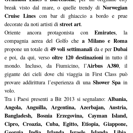
Norwegian
break visto dal mare, o quelle trendy di
Cruise Lines
con bar di ghiaccio a bordo e prue
street art
decorate da noti artisti di
.
Emirates
Oriente ancora protagonista con
, la
a Milano e Roma
compagnia aerea del Golfo che
49 voli settimanali
Dubai
propone un totale di
da e per
oltre 120 destinazioni
e poi, da qui, verso
in tutto il
Airbus A380
mondo. Incluso, da Fiumicino, l’
, il
gigante dei cieli dove chi viaggia in First Class può
Shower Spa
provare addirittura l’esperienza di una
in
volo.
Albania,
Tra i Paesi presenti a Bit 2013 si segnalano:
Angola, Anguilla, Argentina, Azerbajan, Austria,
Bangladesh, Bosnia Erzegovina, Cayman Island,
Cipro, Croazia, Cuba, Egitto, Etiopia, Giappone,
Georgia, India, Irlanda, Israele, Islanda, Libia,