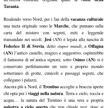
Taranta
.
vacanza
culturale
Risalendo verso Nord, per i fan della
Marche
una meta originale sono le
, che puntano sulla
carta del mistero con segreti, miti e leggende
Jesi
tramandate nei secoli.
(AN) è legata alla nascita di
Federico II di Svevia
Offagna
, detto
stupor mundi
; a
(AN)
l’antico castello, magico e suggestivo, ospiterebbe
simo (AN)
il fantasma di un’antica signora; sotto O
si è
conservato perfettamente un vero e proprio mondo
sotterraneo di grotte, cunicoli e passaggi segreti, che
collegano i palazzi.
Trentino
Ancora più a Nord, il
accoglie a braccia aperte
viaggi nella natura
chi opta per i
. Terra e cielo, roccia e
acqua… la natura del Trentino è una vera e propria
palestra a cielo aperto
che non chiude mai, dove si