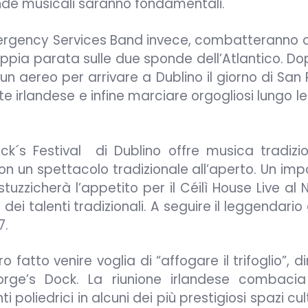
ande musicali saranno fondamentali.
mergency Services Band invece, combatteranno co
doppia parata sulle due sponde dell’Atlantico. D
n aereo per arrivare a Dublino il giorno di San P
e irlandese e infine marciare orgogliosi lungo l
ck´s Festival di Dublino offre musica tradizio
 un spettacolo tradizionale all’aperto. Un imp
uzzicherà l’appetito per il Céilì House Live al 
o dei talenti tradizionali. A seguire il leggendari
7.
 fatto venire voglia di “affogare il trifoglio”, di
George’s Dock. La riunione irlandese combacia
oliedrici in alcuni dei più prestigiosi spazi cult