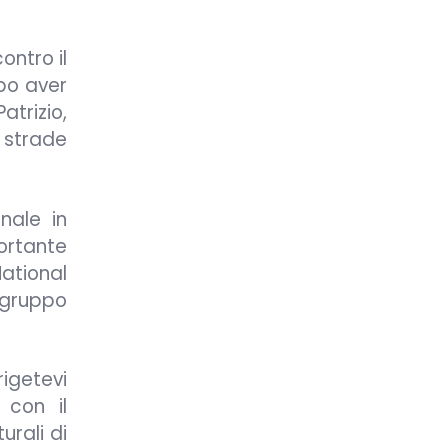
ntro il
opo aver
atrizio,
e strade
nale in
ortante
National
o gruppo
rigetevi
 con il
urali di