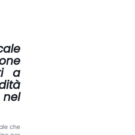
cale
ione
ti a
dità
 nel
nale che