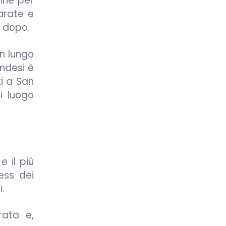
mine per
parate e
e dopo.
un lungo
ndesi è
ti a San
i luogo
e il più
ess dei
i.
rata e,