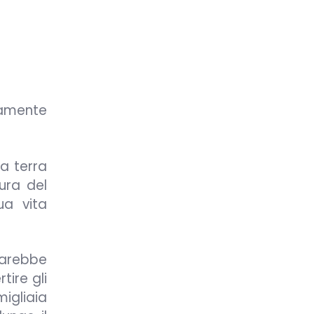
ramente
a terra
ura del
ua vita
sarebbe
tire gli
gliaia