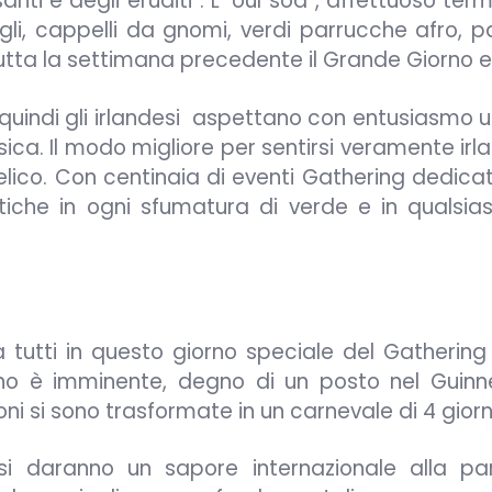
anti e degli eruditi”. L’”oul sod”, affettuoso ter
fogli, cappelli da gnomi, verdi parrucche afro, 
tutta la settimana precedente il Grande Giorno 
, quindi gli irlandesi aspettano con entusiasmo 
a. Il modo migliore per sentirsi veramente irla
elico. Con centinaia di eventi Gathering dedica
stiche in ogni sfumatura di verde e in qualsias
da tutti in questo giorno speciale del Gathering 
lino è imminente, degno di un posto nel Guinn
ioni si sono trasformate in un carnevale di 4 giorn
i daranno un sapore internazionale alla pa