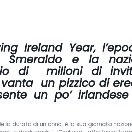
ing Ireland Year, l’epo
di Smeraldo e la naz
io di milioni di invi
anta un pizzico di ere
sente un po’ irlandese
della durata di un anno, è la sua giornata nazio