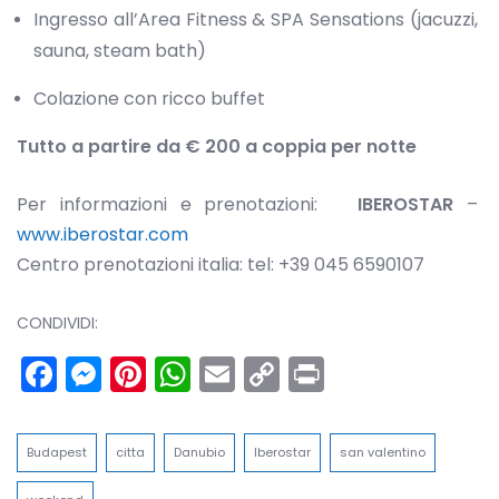
Ingresso all’Area Fitness & SPA Sensations (jacuzzi,
sauna, steam bath)
Colazione con ricco buffet
Tutto a partire da € 200 a coppia per notte
Per informazioni e prenotazioni:
IBEROSTAR
–
www.iberostar.com
Centro prenotazioni italia: tel: +39 045 6590107
CONDIVIDI:
Facebook
Messenger
Pinterest
WhatsApp
Email
Copy
Print
Link
Budapest
citta
Danubio
Iberostar
san valentino