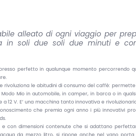
abile alleato di ogni viaggio per pre
a in soli due soli due minuti e c
espresso perfetto in qualunque momento percorrendo q
re.
voluziona le abitudini di consumo del caffè: permette i
 Modo Mio in automobile, in camper, in barca o in qualsi
a 12 V. E’ una macchina tanto innovativa e rivoluzionari
conoscimento che premia ogni anno i più innovativi pro
ds.
e e con dimensioni contenute che si adattano perfett
’acqua da mezzo litro, si ripone anche nel vano porta 