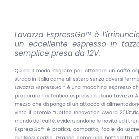
Lavazza EspressGo™ è l’irrinunci
un eccellente espresso in tazz
semplice presa da 12V.
Quindi il modo migliore per ottenere un caffè 
strada in Italia come all’estero senza doversi ferma
Lavazza EspressGo™ è una macchina espresso che ri
preparare l’autentico espresso italiano Lavazza A
mezzo che disponga di un attacco di alimentazione 
vinto il premio “Coffee Innovation Award 2013”,ri
mondo del caffè, evidenziandone le novità ed i tren
EspressGo™ è pratica, compatta, facile da usar
qualsiasi spazio. Grande come una bottiglietta d