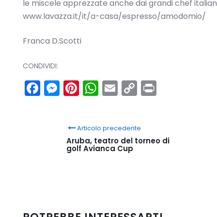
le miscele apprezzate anche dai grandi chef italiani
www.lavazza.it/it/a-casa/espresso/amodomio/
Franca D.Scotti
CONDIVIDI:
Facebook
Messenger
Pinterest
WhatsApp
Email
Copy
Print
Link
Articolo precedente
Aruba, teatro del torneo di
golf Avianca Cup