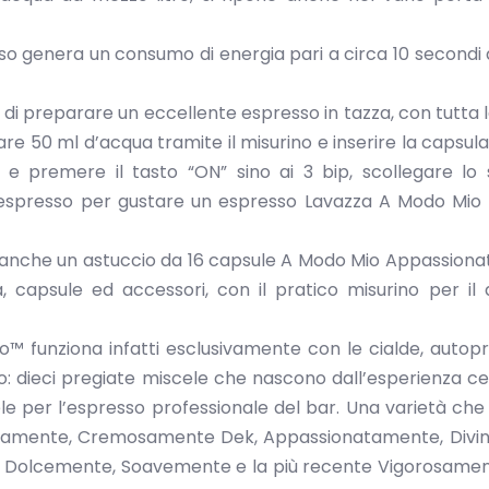
 genera un consumo di energia pari a circa 10 secondi di
 di preparare un eccellente espresso in tazza, con tutta l
care 50 ml d’acqua tramite il misurino e inserire la capsul
 e premere il tasto “ON” sino ai 3 bip, scollegare lo 
 espresso per gustare un espresso Lavazza A Modo Mio 
a anche un astuccio da 16 capsule A Modo Mio Appassio
, capsule ed accessori, con il pratico misurino per il
sGo™ funziona infatti esclusivamente con le cialde, autop
 dieci pregiate miscele che nascono dall’esperienza c
e per l’espresso professionale del bar. Una varietà che
ziosamente, Cremosamente Dek, Appassionatamente, Divi
o Dolcemente, Soavemente e la più recente Vigorosamen