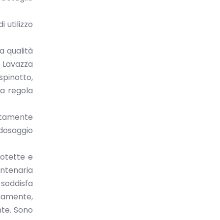
 utilizzo
a qualità
a Lavazza
spinotto,
a regola
natamente
 dosaggio
rotette e
entenaria
 soddisfa
namente,
te. Sono