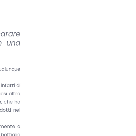
parare
on una
ualunque
nfatti di
asi altro
a, che ha
dotti nel
amente a
bottiglie