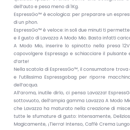
dell’auto e pesa meno di 1Kg.
EspressGo™ è ecologica: per preparare un espresso
di un phon.
EspressGo™ è veloce: in soli due minuti ti permette
e il gusto di Lavazza A Modo Mio. Basta infatti cari
A Modo Mio, inserire lo spinotto nella presa 12V
capovolgere Espressgo e schiacciare il pulsante
d’arte!
Nella scatola di EspressGo™, il consumatore trov
e l’utilissima Espressgobag per riporre macchina
dell’acqua.
All’aroma, inutile dirlo, ci pensa Lavazza! Espres
sottovuoto, dell’ampia gamma Lavazza A Modo Mio:
che Lavazza ha maturato nella creazione di miscel
tutte le sfumature di gusto: Intensamente, Deli
Magicamente, ¡Tierra! Intenso, Caffè Crema Lung