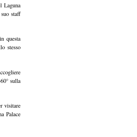
tel Laguna
suo staff
in questa
lo stesso
accogliere
360° sulla
r visitare
na Palace