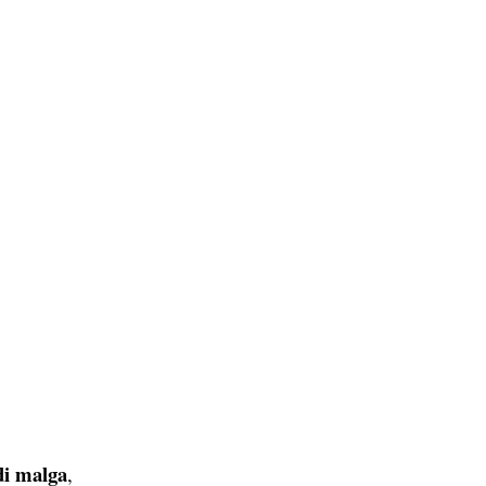
 di malga
,