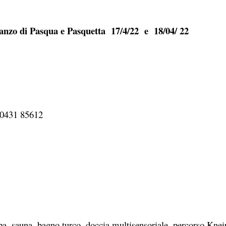
ranzo di Pasqua e Pasquetta
17/4/22 e 18/04/ 22
l 0431 85612
Spa, sauna, bagno turco, doccia multisensoriale, percorso Knei