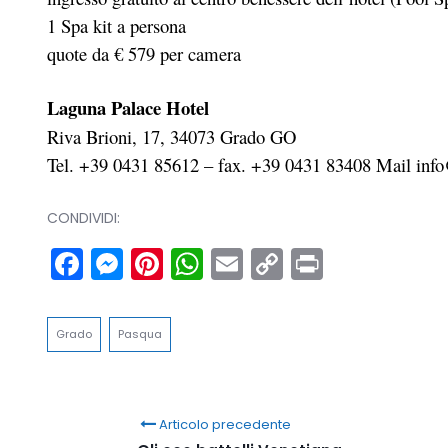
1 Spa kit a persona
quote da € 579 per camera
Laguna Palace Hotel
Riva Brioni, 17, 34073 Grado GO
Tel. +39 0431 85612 – fax. +39 0431 83408 Mail info
CONDIVIDI:
Facebook
Messenger
Pinterest
WhatsApp
Email
Copy
Print
Link
Grado
Pasqua
Articolo precedente