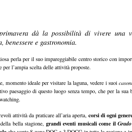
rimavera dà la possibilità di vivere una 
ra, benessere e gastronomia.
ziosa perla per il suo impareggiabile centro storico con import
e per l’ampia scelta delle attività proposte.
de, momento ideale per visitare la laguna, vedere i suoi
cason
stivo paesaggio di questo luogo senza tempo, che per la sua 
dwatching.
corsi di ogni genere
li attività da praticare all’aria aperta,
grandi eventi musicali come il
della bella stagione,
Grado 
ola
che vanta 8 zone DOC e 3 DOCG in tutta la regione e im