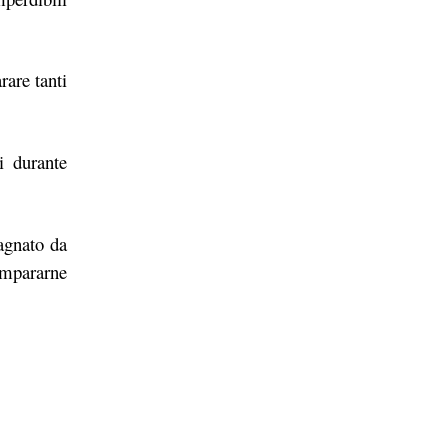
rare tanti
i durante
gnato da
 impararne