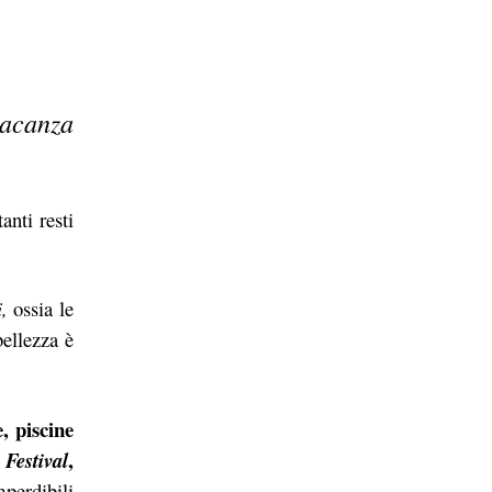
vacanza
anti resti
i,
ossia le
bellezza è
, piscine
,
Festival
perdibili