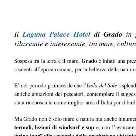
Il
Laguna Palace Hotel
di Grado
in p
rilassante e interessante, tra mare, cultu
Grado
Sospesa tra la terra e il mare,
è infatti una pre
risalenti all’epoca romana, per la bellezza della natura 
E’ nel periodo primaverile che l’
Isola del Sole
risplen
antiche abitazioni dei pescatori, contemplare il sugge
stata riconosciuta come miglior area d’Italia per il bir
Ma Grado non è solo mare e natura ma anche innumerevo
termali, lezioni di windsurf e sup
e, con l’avanzare 
“wine tour” alla scoperta della produzione vitivinic