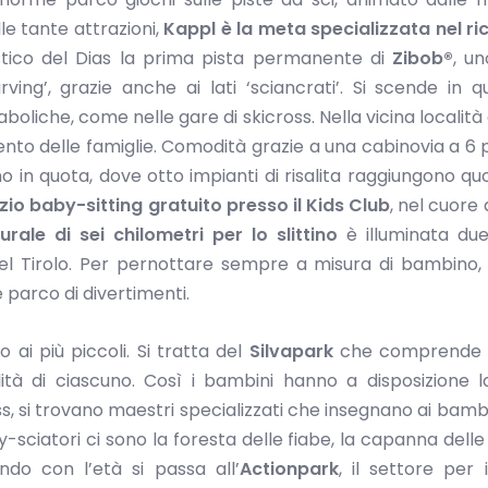
le tante attrazioni,
Kappl è la meta specializzata nel ri
stico del Dias la prima pista permanente di
Zibob®
, u
ving’, grazie anche ai lati ‘sciancrati’. Si scende in q
iche, come nelle gare di skicross. Nella vicina località 
timento delle famiglie. Comodità grazie a una cabinovia a 6 
no in quota, dove otto impianti di risalita raggiungono q
zio baby-sitting gratuito presso il Kids Club
, nel cuore 
urale di sei chilometri per lo slittino
è illuminata due
el Tirolo. Per pernottare sempre a misura di bambino,
 parco di divertimenti.
ai più piccoli. Si tratta del
Silvapark
che comprende 6
bilità di ciascuno. Così i bambini hanno a disposizione 
ss, si trovano maestri specializzati che insegnano ai bam
-sciatori ci sono la foresta delle fiabe, la capanna delle
endo con l’età si passa all’
Actionpark
, il settore per i