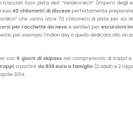
 tracciati fuori pista dell’ “Heldenreich” (impero degli e
i suoi
40 chilometri di discese
perfettamente preparate.
rdico” che vanta oltre 70 chilometri di piste per sci d
corsi per racchette da neve
e sentieri per
escursioni in
feste, per esempio l’Indian day o quello dedicato allo ski sa
See con
6 giorni di skipass
nel comprensorio di Kappl e
Kappl
, a partire
da 839 euro a famiglia
(2 adulti e 2 raga
aprile 2014.