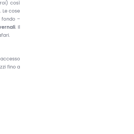
roi) così
 Le cose
i fondo –
vernali
. Il
fari.
 accesso
zzi fino a