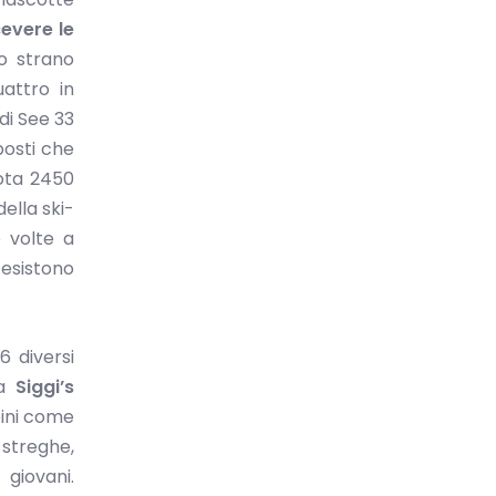
cevere le
no strano
uattro in
di See 33
posti che
uota 2450
della ski-
 volte a
 esistono
 diversi
la
Siggi’s
bini come
 streghe,
 giovani.