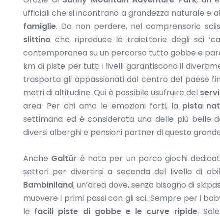
ufficiali che si incontrano a grandezza naturale e al
famiglie
. Da non perdere, nel comprensorio scii
slittino
che riproduce le traiettorie degli sci ‘car
contemporanea su un percorso tutto gobbe e parabol
km di piste per tutti i livelli garantiscono il diver
trasporta gli appassionati dal centro del paese fi
metri di altitudine. Qui è possibile usufruire del
servi
area. Per chi ama le emozioni forti, la
pista nat
settimana ed è considerata una delle più belle d
diversi alberghi e pensioni partner di questo grande
Anche
Galtür
è nota per un parco giochi dedicato 
settori per divertirsi a seconda del livello di a
Bambiniland
, un’area dove, senza bisogno di skipa
muovere i primi passi con gli sci. Sempre per i baby
le f
acili piste di gobbe e le curve ripide
. Sal