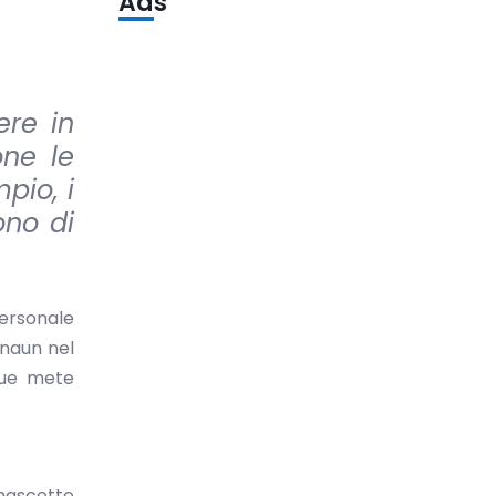
Ads
ere in
one le
pio, i
ono di
ersonale
znaun nel
due mete
mascotte