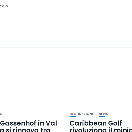
colo.
S
DESTINAZIONI
NEWS
 Gassenhof in Val
Caribbean Golf
 si rinnova tra
rivoluziona il mini