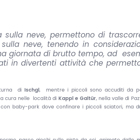
 sulla neve, permettono di trascorr
sulla neve, tenendo in considerazi
una giornata di brutto tempo, ad esem
i in divertenti attività che permett
tturna di
Ischgl
, mentre i piccoli sono accuditi da p
a cura nelle località di
Kappl e Galtür
, nella valle di Pa
con baby-park dove confinare i piccoli sciatori, ma 
enorme parco giochi sulle piste da sci, animato dalle 