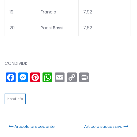
19.
Francia
7,92
20.
Paesi Bassi
7,82
CONDIVIDI:
Facebook
Messenger
Pinterest
WhatsApp
Email
Copy
Print
Link
hotel.info
Articolo precedente
Articolo successivo