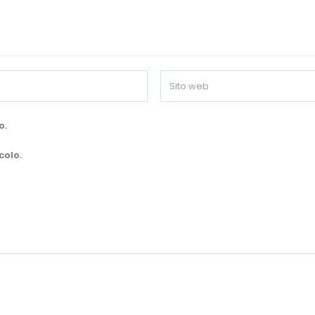
o.
colo.