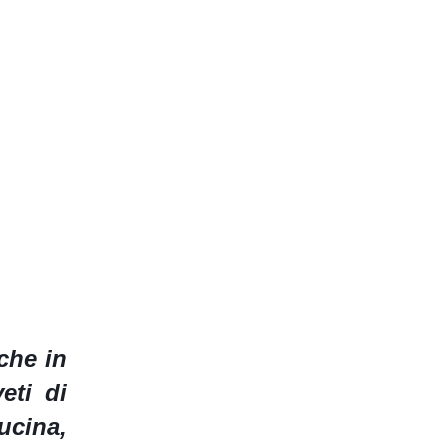
che in
eti di
cucina,