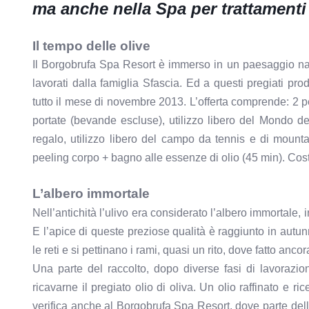
ma anche nella Spa per trattamenti 
Il tempo delle olive
Il Borgobrufa Spa Resort è immerso in un paesaggio natura
lavorati dalla famiglia Sfascia. Ed a questi pregiati prod
tutto il mese di novembre 2013. L’offerta comprende: 2 
portate (bevande escluse), utilizzo libero del Mondo 
regalo, utilizzo libero del campo da tennis e di mounta
peeling corpo + bagno alle essenze di olio (45 min). Cos
L’albero immortale
Nell’antichità l’ulivo era considerato l’albero immortale, 
E l’apice di queste preziose qualità è raggiunto in autunn
le reti e si pettinano i rami, quasi un rito, dove fatto anc
Una parte del raccolto, dopo diverse fasi di lavorazion
ricavarne il pregiato olio di oliva. Un olio raffinato e r
verifica anche al Borgobrufa Spa Resort, dove parte dell’o