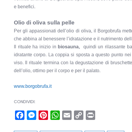
e benefici.
Olio di oliva sulla pelle
Per gli appassionati dell’olio di oliva, il Borgobrufa me
che abbina al benessere l’idratazione e il nutrimento del
Il rituale ha inizio in
biosauna,
quindi un rilassante b
idratante corpo. La coppia si sposta a questo punto nei 
viso. Il rituale termina con la degustazione di bruschett
dell’olio, ottimo per il corpo e per il palato.
www.borgobrufa.it
CONDIVIDI:
Facebook
Messenger
Pinterest
WhatsApp
Email
Copy
Print
Link