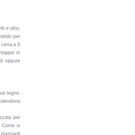
i e olivi,
valido per
e cena a 6
hopper in
edi oppure
suo legno.
i stendono
izzata per
i. Come si
rilassanti