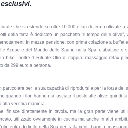
esclusivi.
le che si estende su oltre 10.000 ettari di terre coltivate a vit
otti della terra è dedicato un pacchetto “Il tempo delle olive”, 
pernottamenti in mezza pensione, con prima colazione a buffet 
delle Acque e del Mondo delle Saune nella Spa, ciabattine e s
in bike. Inoltre 1 Rituale Olio di coppia: massaggio relax pi
to da 299 euro a persona.
in particolare per la sua capacità di riprodursi e per la forza del 
o quando i fiori hanno già lasciato il posto alle olive; quindi s
ora alla vecchia maniera.
e, finisce direttamente in tavola, ma la gran parte viene util
icercato, utilizzato ovviamente in cucina ma anche in altri ambit
lio entra di diritto nella Spa per trattamenti, bagni e massaggi 