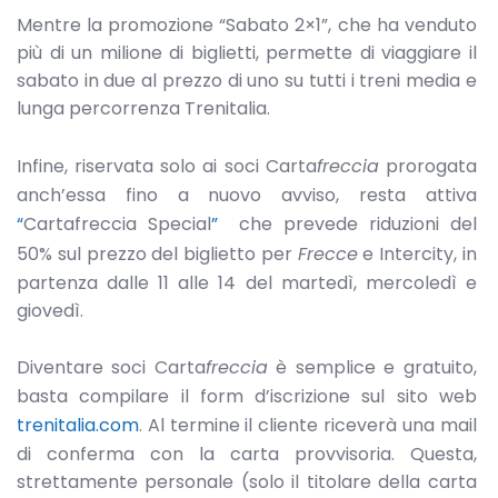
Mentre la promozione “Sabato 2×1”, che ha venduto
più di un milione di biglietti, permette di viaggiare il
sabato in due al prezzo di uno su tutti i treni media e
lunga percorrenza Trenitalia.
Infine, riservata solo ai soci Carta
freccia
prorogata
anch’essa fino a nuovo avviso, resta attiva
“
Cartafreccia Special
”
che prevede riduzioni del
50% sul prezzo del biglietto per
Frecce
e Intercity, in
partenza dalle 11 alle 14 del martedì, mercoledì e
giovedì.
Diventare soci Carta
freccia
è semplice e gratuito,
basta compilare il form d’iscrizione sul sito web
trenitalia.com
. Al termine il cliente riceverà una mail
di conferma con la carta provvisoria. Questa,
strettamente personale (solo il titolare della carta