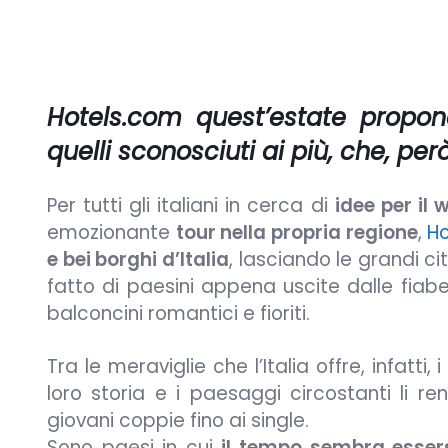
Hotels.com quest’estate propone 
quelli sconosciuti ai più, che, per
Per tutti gli italiani in cerca di
idee per il
emozionante
tour nella propria regione
,
H
e bei borghi d’Italia
, lasciando le grandi c
fatto di paesini appena uscite dalle fiabe,
balconcini romantici e fioriti.
Tra le meraviglie che l’Italia offre, infatt
loro storia e i paesaggi circostanti li re
giovani coppie fino ai single.
Sono paesi in cui
il tempo sembra esser