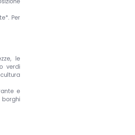
sizione
e*. Per
zze, le
o verdi
cultura
rante e
 borghi