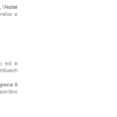
l’
Hotel
relax e
zo ed è
fluenti
poca Il
iardino