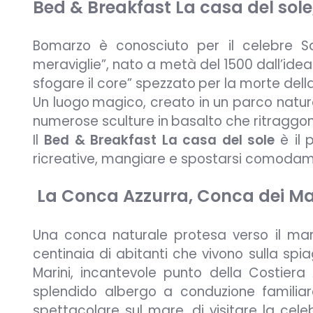
Bed & Breakfast La casa del sole
Bomarzo è conosciuto per il celebre S
meraviglie”, nato a
metà del 1500 dall’idea
sfogare il core” spezzato
per la morte dell
Un luogo
magico, creato in un parco natura
numerose sculture in
basalto che ritraggono
Il
Bed & Breakfast La casa del sole
è il
p
ricreative, mangiare e spostarsi comodam
La Conca Azzurra, Conca dei M
Una conca naturale protesa verso il ma
centinaia di abitanti che vivono sulla spia
Marini, incantevole punto della Costiera
splendido albergo a conduzione familia
spettacolare sul mare, di visitare la cel