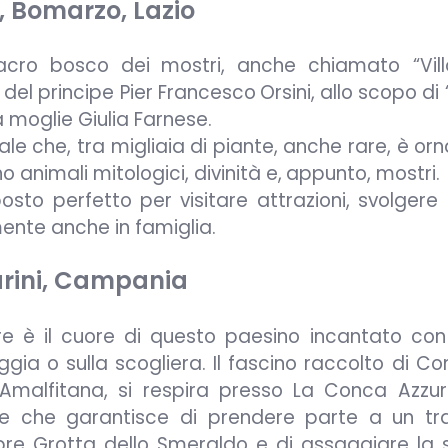
, Bomarzo, Lazio
acro bosco dei
mostri, anche chiamato “Vill
 del principe Pier Francesco
Orsini, allo scopo di 
a moglie Giulia Farnese.
le che, tra migliaia di
piante, anche rare, è or
 animali mitologici, divinità e,
appunto, mostri.
osto perfetto per visitare attrazioni, svolgere 
ente anche in famiglia.
arini, Campania
re è il cuore di questo paesino incantato co
ggia o sulla scogliera. Il fascino raccolto di C
 Amalfitana, si respira presso La Conca Azzur
re che garantisce di prendere parte a un t
ebre Grotta dello Smeraldo e di assaggiare la s