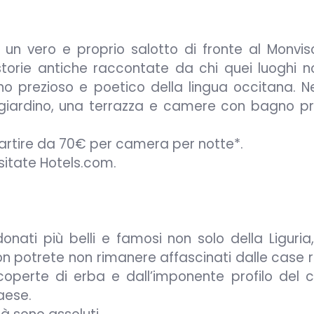
, un vero e proprio salotto di fronte al Monvis
torie antiche raccontate da chi quei luoghi no
o prezioso e poetico della lingua occitana. Nel
giardino, una terrazza e camere con bagno pr
partire da 70€ per camera per notte*.
isitate Hotels.com.
onati più belli e famosi non solo della Liguria
on potrete non rimanere affascinati dalle case r
ricoperte di erba e dall’imponente profilo del c
aese.