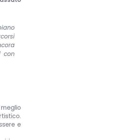
piano
corsi
ancora
l con
 meglio
tistico.
ssere e