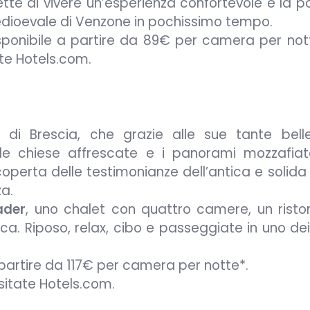
e di vivere un’esperienza confortevole e la po
edioevale di Venzone in pochissimo tempo.
isponibile a partire da 89€ per camera per nott
ate Hotels.com.
 di Brescia, che grazie alle sue tante belle
i, le chiese affrescate e i panorami mozzafiat
perta delle testimonianze dell’antica e solida 
za.
ader
, uno chalet con quattro camere, un risto
a. Riposo, relax, cibo e passeggiate in uno dei
 partire da 117€ per camera per notte*.
isitate Hotels.com.