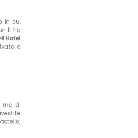
o in cui
n li ha
l’
Hotel
ivato e
, ma di
ivestite
astello,