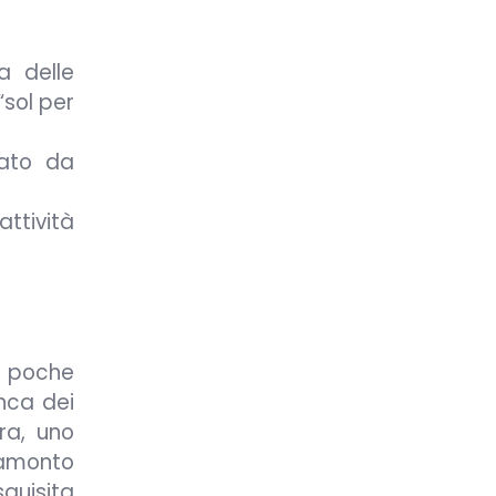
a delle
“sol per
nato da
attività
n poche
onca dei
ra, uno
ramonto
quisita