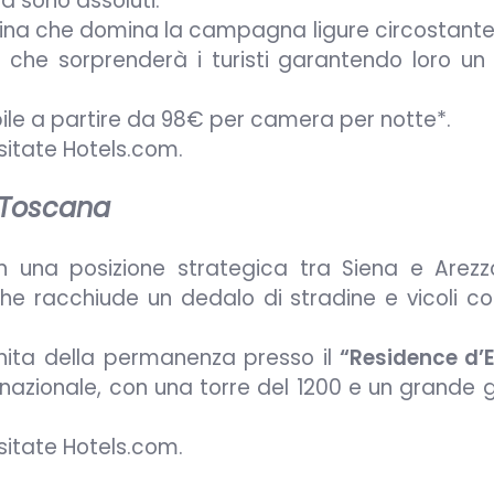
ità sono assoluti.
lina che domina la campagna ligure circostante, 
 che sorprenderà i turisti garantendo loro un 
bile a partire da 98€ per camera per notte*.
isitate Hotels.com.
 Toscana
in una posizione strategica tra Siena e Arez
he racchiude un dedalo di stradine e vicoli con
hita della permanenza presso il
“Residence d’E
azionale, con una torre del 1200 e un grande g
isitate Hotels.com.