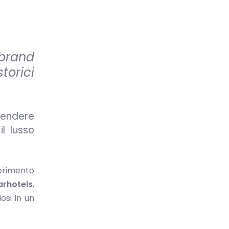
 brand
orici
lendere
l lusso
ferimento
arhotels
,
osi in un