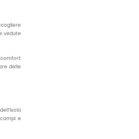
ccogliere
 e vedute
e comfort
are delle
dell’isola
, campi e