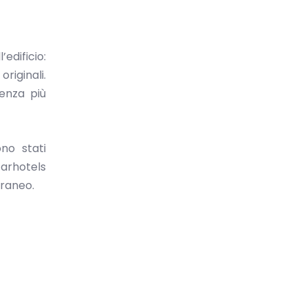
’edificio:
originali.
enza più
no stati
arhotels
oraneo.