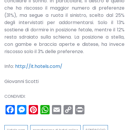
conciliare il sonno. In particolare, il destro è quello
che ha riscosso il maggior numero di preferenze
(31%), ma segue a ruota il sinistro, scelto dal 25%
degli intervistati per addormentarsi. Solo il 13%
sostiene di dormire in posizione fetale, mentre il 12%
resta sdraiato sulla schiena. La posizione a stella,
con gambe e braccia aperte e distese, ha invece
riscosso solo il 3% delle preferenze.
Info:
http://it.hotels.com
/
Giovanni Scotti
CONDIVIDI:
Facebook
Messenger
Pinterest
WhatsApp
Email
Copy
Print
Link
Hotels.com
prenotazione di hotel online
SONDAGGIO