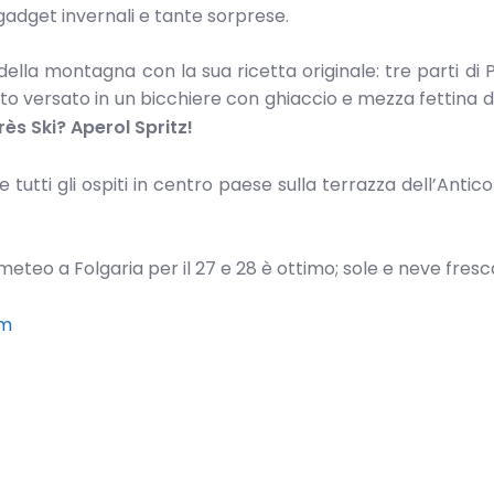
 gadget invernali e tante sorprese.
i della montagna con la sua ricetta originale: tre parti di
 tutto versato in un bicchiere con ghiaccio e mezza fettina d
ès Ski? Aperol Spritz!
 tutti gli ospiti in centro paese sulla terrazza dell’Antic
eteo a Folgaria per il 27 e 28 è ottimo; sole e neve fresc
om