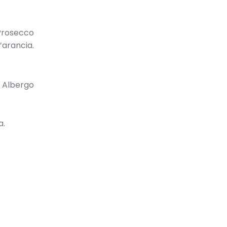
 Prosecco
’arancia.
o Albergo
a.