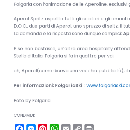
Folgaria con l’animazione delle Aperoline, esclusivi
Aperol Spritz aspetta tutti gli sciatori e gli amant
D.O.C., due parti di Aperol, uno spruzzo di seltz, il
La domanda e la risposta sono dunque semplici:
Apr
E se non bastasse, un’altra area hospitality attende
Stella d’Italia. Folgaria si fa in quattro per voi.
ah, Aperol(come diceva una vecchia pubblicità), il m
Per informazioni: FolgarìaSki
:
www.folgariaski.c
Foto by Folgaria
CONDIVIDI:
Facebook
Messenger
Pinterest
WhatsApp
Email
Copy
Print