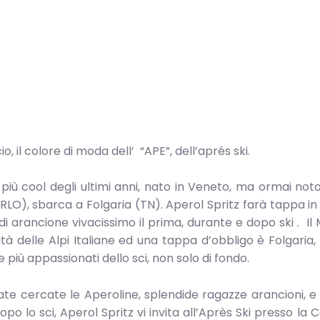
, il colore di moda dell’ “APE”, dell’aprés ski.
più cool degli ultimi anni, nato in Veneto, ma ormai noto
 PIRLO), sbarca a Folgaria (TN). Aperol Spritz farà tappa in
 di arancione vivacissimo il prima, durante e dopo ski . Il
ità delle Alpi Italiane ed una tappa d’obbligo è Folgaria,
più appassionati dello sci, non solo di fondo.
ate cercate le Aperoline, splendide ragazze arancioni, e
 lo sci, Aperol Spritz vi invita all’Après Ski presso la C