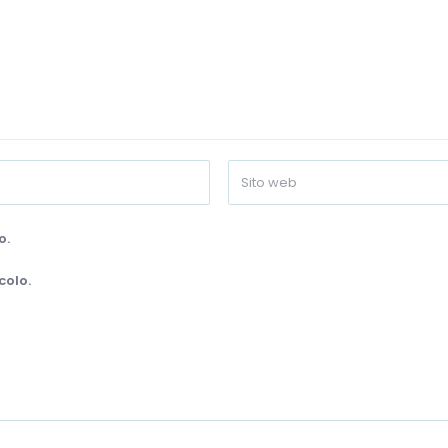
o.
colo.