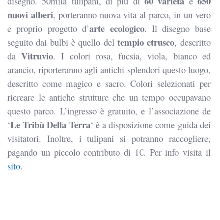
60 varietà
650
disegno. 50mila tulipani, di più di
e
nuovi alberi
, porteranno nuova vita al parco, in un vero
arte ecologico
e proprio progetto d’
. Il disegno base
tempio etrusco
seguito dai bulbi è quello del
, descritto
Vitruvio
da
. I colori rosa, fucsia, viola, bianco ed
arancio, riporteranno agli antichi splendori questo luogo,
descritto come magico e sacro. Colori selezionati per
ricreare le antiche strutture che un tempo occupavano
questo parco. L’ingresso è gratuito, e l’associazione de
Le Tribù Della Terra
‘
‘ è a disposizione come guida dei
visitatori. Inoltre, i tulipani si potranno raccogliere,
pagando un piccolo contributo di 1€. Per info visita il
sito
.