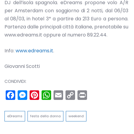
DJ dell’isola spagnola. eDreams propone volo A/R
per Amsterdam con soggiorno di 2 notti, dal 06/03
al 08/03, in hotel 3* a partire da 213 Euro a persona.
Partenza dalle principali città italiane, prenotabile su
www.edreams.it oppure al numero 89.22.44.
Info:
www.edreams.it
.
Giovanni Scotti
CONDIVIDI:
Facebook
Messenger
Pinterest
WhatsApp
Email
Copy
Print
Link
eDreams
festa della donna
weekend