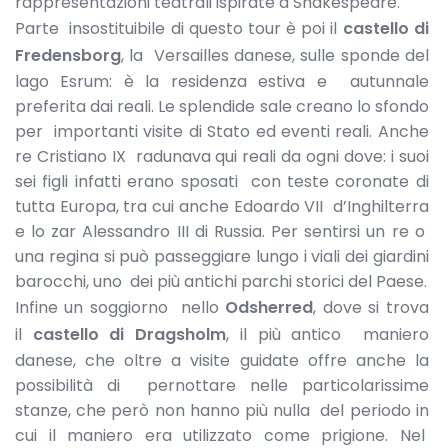
rappresentazioni teatrali ispirate a Shakespeare.
Parte insostituibile di questo tour è poi il
castello di
Fredensborg
, la Versailles danese, sulle sponde del
lago Esrum: è la residenza estiva e autunnale
preferita dai reali. Le splendide sale creano lo sfondo
per importanti visite di Stato ed eventi reali. Anche
re Cristiano IX radunava qui reali da ogni dove: i suoi
sei figli infatti erano sposati con teste coronate di
tutta Europa, tra cui anche Edoardo VII d’Inghilterra
e lo zar Alessandro III di Russia. Per sentirsi un re o
una regina si può passeggiare lungo i viali dei giardini
barocchi, uno dei più antichi parchi storici del Paese.
Infine un soggiorno nello
Odsherred
, dove si trova
il
castello di Dragsholm
, il più antico maniero
danese, che oltre a visite guidate offre anche la
possibilità di pernottare nelle particolarissime
stanze, che però non hanno più nulla del periodo in
cui il maniero era utilizzato come prigione. Nel