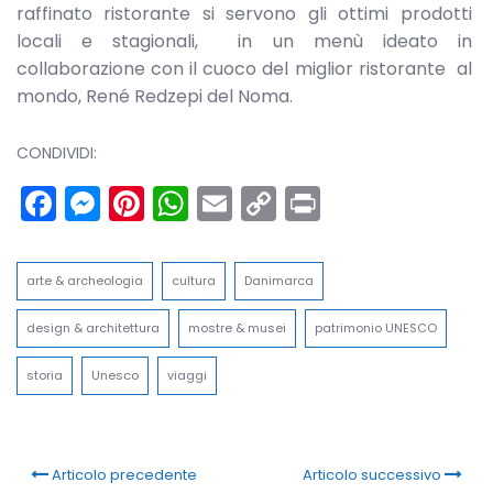
raffinato ristorante si servono gli ottimi prodotti
locali e stagionali, in un menù ideato in
collaborazione con il cuoco del miglior ristorante al
mondo, René Redzepi del Noma.
CONDIVIDI:
Facebook
Messenger
Pinterest
WhatsApp
Email
Copy
Print
Link
arte & archeologia
cultura
Danimarca
design & architettura
mostre & musei
patrimonio UNESCO
storia
Unesco
viaggi
Articolo precedente
Articolo successivo