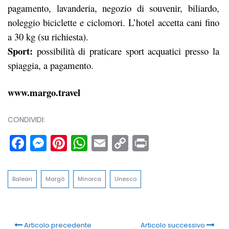
pagamento, lavanderia, negozio di souvenir, biliardo,
noleggio biciclette e ciclomori. L’hotel accetta cani fino
a 30 kg (su richiesta).
Sport:
possibilità di praticare sport acquatici presso la
spiaggia, a pagamento.
www.margo.travel
CONDIVIDI:
Facebook
Messenger
Pinterest
WhatsApp
Email
Copy
Print
Link
Baleari
Margò
Minorca
Unesco
Articolo precedente
Articolo successivo