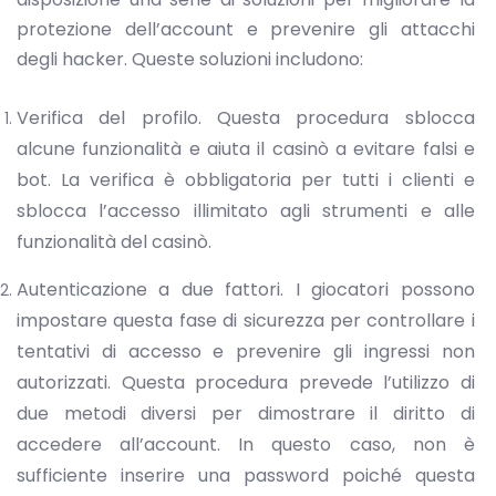
protezione dell’account e prevenire gli attacchi
degli hacker. Queste soluzioni includono:
Verifica del profilo. Questa procedura sblocca
alcune funzionalità e aiuta il casinò a evitare falsi e
bot. La verifica è obbligatoria per tutti i clienti e
sblocca l’accesso illimitato agli strumenti e alle
funzionalità del casinò.
Autenticazione a due fattori. I giocatori possono
impostare questa fase di sicurezza per controllare i
tentativi di accesso e prevenire gli ingressi non
autorizzati. Questa procedura prevede l’utilizzo di
due metodi diversi per dimostrare il diritto di
accedere all’account. In questo caso, non è
sufficiente inserire una password poiché questa