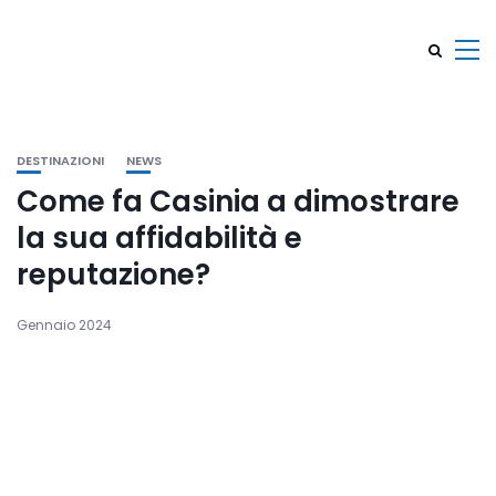
DESTINAZIONI
NEWS
Come fa Casinia a dimostrare
la sua affidabilità e
reputazione?
Gennaio 2024