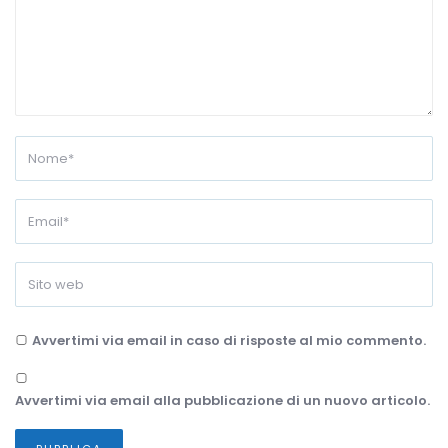
Avvertimi via email in caso di risposte al mio commento.
Avvertimi via email alla pubblicazione di un nuovo articolo.