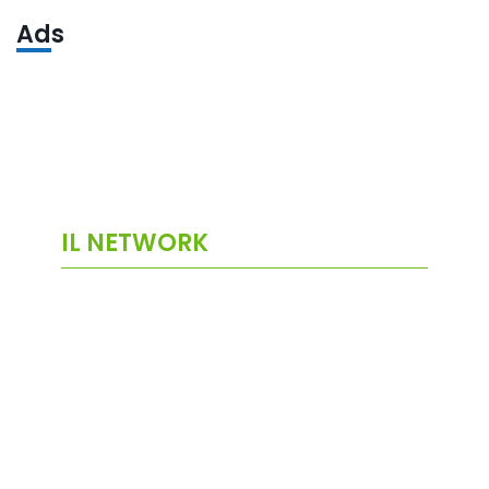
Ads
IL NETWORK