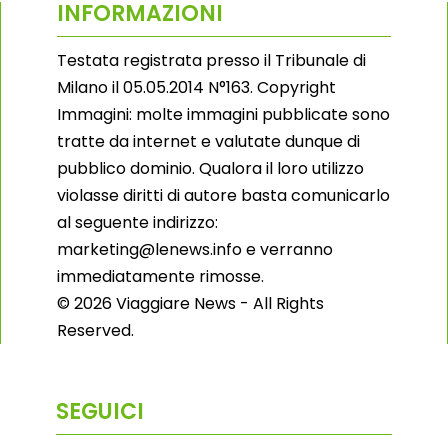
INFORMAZIONI
Testata registrata presso il Tribunale di
Milano il 05.05.2014 N°163. Copyright
Immagini: molte immagini pubblicate sono
tratte da internet e valutate dunque di
pubblico dominio. Qualora il loro utilizzo
violasse diritti di autore basta comunicarlo
al seguente indirizzo:
marketing@lenews.info e verranno
immediatamente rimosse.
© 2026 Viaggiare News - All Rights
Reserved.
SEGUICI