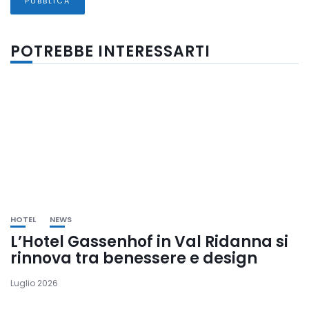
POTREBBE INTERESSARTI
HOTEL
NEWS
L’Hotel Gassenhof in Val Ridanna si
rinnova tra benessere e design
Luglio 2026