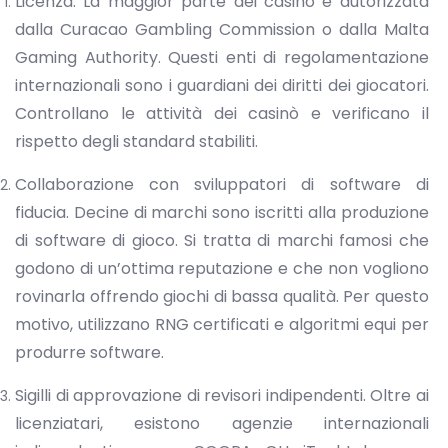
Licenza. La maggior parte dei casinò è autorizzata
dalla Curacao Gambling Commission o dalla Malta
Gaming Authority. Questi enti di regolamentazione
internazionali sono i guardiani dei diritti dei giocatori.
Controllano le attività dei casinò e verificano il
rispetto degli standard stabiliti.
Collaborazione con sviluppatori di software di
fiducia. Decine di marchi sono iscritti alla produzione
di software di gioco. Si tratta di marchi famosi che
godono di un’ottima reputazione e che non vogliono
rovinarla offrendo giochi di bassa qualità. Per questo
motivo, utilizzano RNG certificati e algoritmi equi per
produrre software.
Sigilli di approvazione di revisori indipendenti. Oltre ai
licenziatari, esistono agenzie internazionali