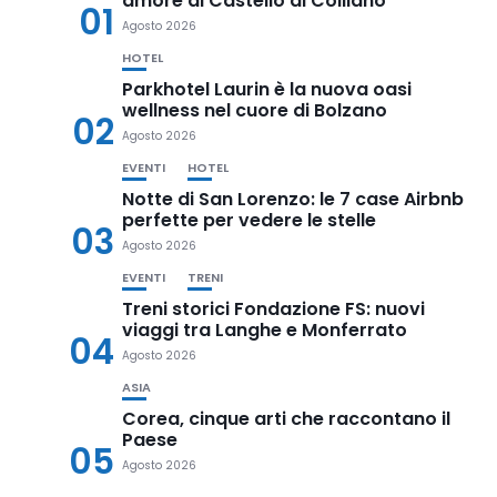
amore al Castello di Colliano
01
Agosto 2026
HOTEL
Parkhotel Laurin è la nuova oasi
wellness nel cuore di Bolzano
02
Agosto 2026
EVENTI
HOTEL
Notte di San Lorenzo: le 7 case Airbnb
perfette per vedere le stelle
03
Agosto 2026
EVENTI
TRENI
Treni storici Fondazione FS: nuovi
viaggi tra Langhe e Monferrato
04
Agosto 2026
ASIA
Corea, cinque arti che raccontano il
Paese
05
Agosto 2026