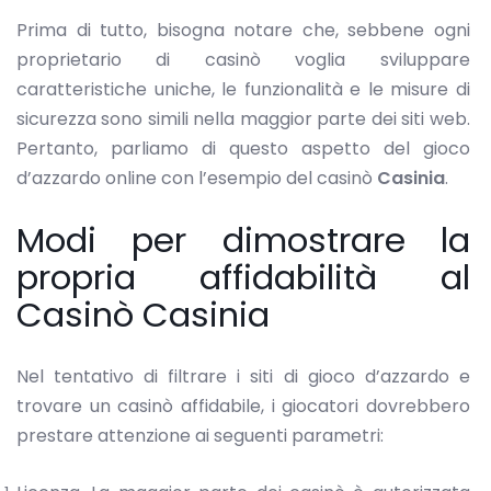
Prima di tutto, bisogna notare che, sebbene ogni
proprietario di casinò voglia sviluppare
caratteristiche uniche, le funzionalità e le misure di
sicurezza sono simili nella maggior parte dei siti web.
Pertanto, parliamo di questo aspetto del gioco
d’azzardo online con l’esempio del casinò
Casinia
.
Modi per dimostrare la
propria affidabilità al
Casinò Casinia
Nel tentativo di filtrare i siti di gioco d’azzardo e
trovare un casinò affidabile, i giocatori dovrebbero
prestare attenzione ai seguenti parametri: