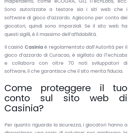
indipendenti, come eCOGRA, GLI, iTechLabs, ecc.
Sono autorizzate a testare sia i siti web che i
software di gioco d’azzardo. Agiscono per conto dei
giocatori, quindi sono imparziali. Se il sito web ha
questi sigilli, è il massimo dell’affidabilità.
Il casinò
Casinia
è regolamentato dall’Autorità per il
gioco d’azzardo di Curacao, è sigillato da iTechLabs
e collabora con oltre 70 noti sviluppatori di
software, il che garantisce che il sito merita fiducia.
Come proteggere il tuo
conto sul sito web di
Casinia?
Per quanto riguarda la sicurezza, i giocatori hanno a
disposizione una serie di soluzioni per migliorare la