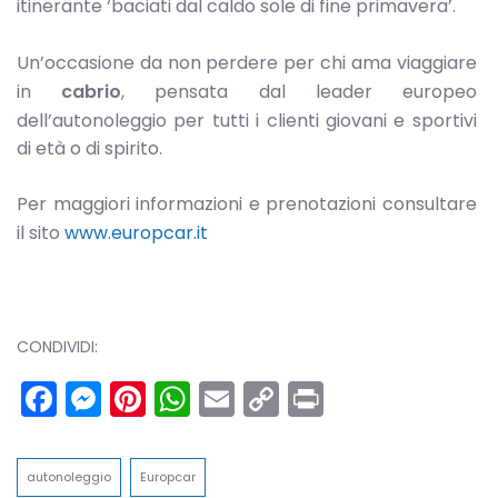
itinerante ‘baciati dal caldo sole di fine primavera’.
Un’occasione da non perdere per chi ama viaggiare
in
cabrio
, pensata dal leader europeo
dell’autonoleggio per tutti i clienti giovani e sportivi
di età o di spirito.
Per maggiori informazioni e prenotazioni consultare
il sito
www.europcar.it
CONDIVIDI:
Facebook
Messenger
Pinterest
WhatsApp
Email
Copy
Print
Link
autonoleggio
Europcar